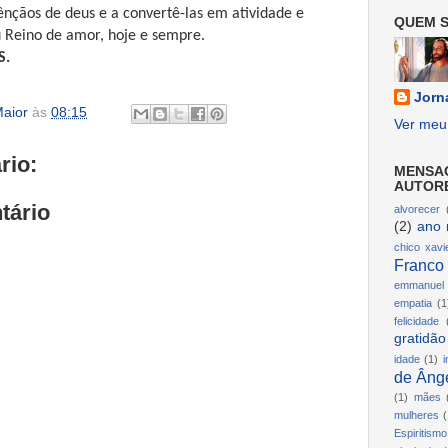
bênçãos de deus e a convertê-las em atividade e
QUEM S
u Reino de amor, hoje e sempre.
S.
Jorn
aior
às
08:15
Ver meu 
rio:
MENSA
AUTOR
tário
alvorecer
(2)
ano 
chico xavi
Franco
emmanuel
empatia
(1
felicidade
gratidão
idade
(1)
i
de Ânge
(1)
mães
mulheres
(
Espiritismo