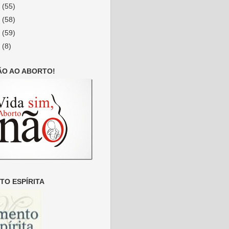
9
(55)
8
(58)
7
(59)
6
(8)
ÃO AO ABORTO!
O ESPÍRITA