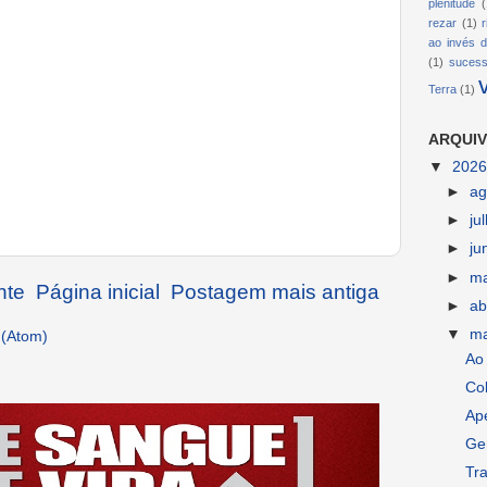
plenitude
(
rezar
(1)
ao invés d
(1)
suces
Terra
(1)
ARQUIV
▼
202
►
ag
►
ju
►
ju
►
m
nte
Página inicial
Postagem mais antiga
►
ab
▼
m
 (Atom)
Ao 
Co
Ap
Gen
Tr