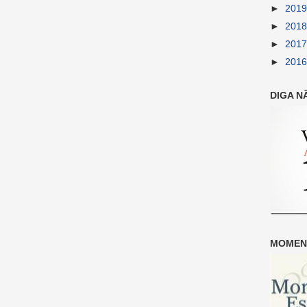
►
201
►
201
►
201
►
201
DIGA N
MOMENT