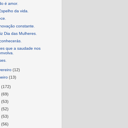
do é amor.
spelho da vida.
ece.
novação constante.
iz Dia das Mulheres.
conhecerás.
tes que a saudade nos
envolva.
ses.
vereiro
(12)
neiro
(13)
5
(172)
4
(69)
3
(53)
2
(52)
1
(53)
0
(56)