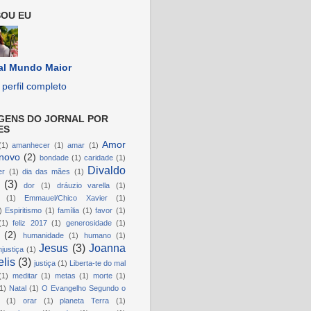
OU EU
al Mundo Maior
perfil completo
GENS DO JORNAL POR
ES
Amor
(1)
amanhecer
(1)
amar
(1)
novo
(2)
bondade
(1)
caridade
(1)
Divaldo
er
(1)
dia das mães
(1)
(3)
dor
(1)
dráuzio varella
(1)
(1)
Emmauel/Chico Xavier
(1)
)
Espiritismo
(1)
família
(1)
favor
(1)
(1)
feliz 2017
(1)
generosidade
(1)
(2)
humanidade
(1)
humano
(1)
Jesus
(3)
Joanna
njustiça
(1)
lis
(3)
justiça
(1)
Liberta-te do mal
(1)
meditar
(1)
metas
(1)
morte
(1)
1)
Natal
(1)
O Evangelho Segundo o
(1)
orar
(1)
planeta Terra
(1)