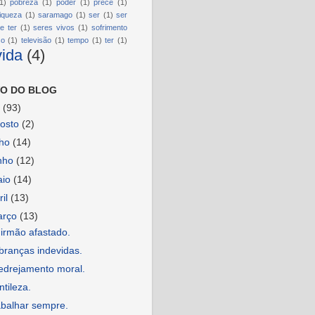
1)
pobreza
(1)
poder
(1)
prece
(1)
riqueza
(1)
saramago
(1)
ser
(1)
ser
e ter
(1)
seres vivos
(1)
sofrimento
so
(1)
televisão
(1)
tempo
(1)
ter
(1)
vida
(4)
O DO BLOG
6
(93)
osto
(2)
lho
(14)
nho
(12)
aio
(14)
ril
(13)
arço
(13)
irmão afastado.
branças indevidas.
edrejamento moral.
tileza.
abalhar sempre.