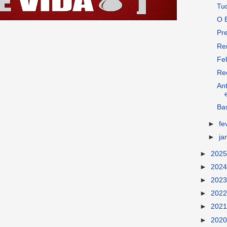
Tu
O E
Pr
Re
Fel
Re
An
Ba
►
fe
►
ja
►
202
►
202
►
202
►
202
►
202
►
202