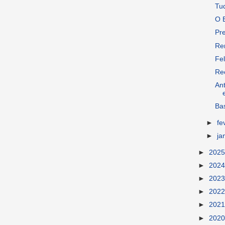
Tu
O E
Pr
Re
Fel
Re
An
Ba
►
fe
►
ja
►
202
►
202
►
202
►
202
►
202
►
202