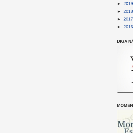
►
201
►
201
►
201
►
201
DIGA N
MOMENT