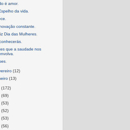
do é amor.
spelho da vida.
ece.
novação constante.
iz Dia das Mulheres.
conhecerás.
tes que a saudade nos
envolva.
ses.
vereiro
(12)
neiro
(13)
5
(172)
4
(69)
3
(53)
2
(52)
1
(53)
0
(56)