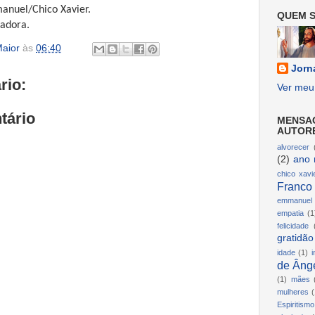
anuel/Chico Xavier.
QUEM S
radora.
aior
às
06:40
Jorn
rio:
Ver meu 
tário
MENSA
AUTOR
alvorecer
(2)
ano 
chico xavi
Franco
emmanuel
empatia
(1
felicidade
gratidão
idade
(1)
i
de Ânge
(1)
mães
mulheres
(
Espiritismo