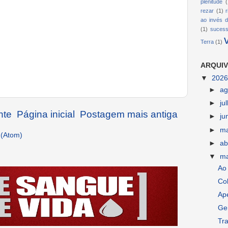
plenitude
(
rezar
(1)
ao invés d
(1)
suces
Terra
(1)
ARQUIV
▼
202
►
ag
►
ju
nte
Página inicial
Postagem mais antiga
►
ju
►
m
 (Atom)
►
ab
▼
m
Ao 
Co
Ap
Gen
Tr