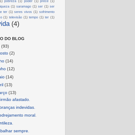
1)
pobreza
(1)
poder
(1)
prece
(1)
riqueza
(1)
saramago
(1)
ser
(1)
ser
e ter
(1)
seres vivos
(1)
sofrimento
so
(1)
televisão
(1)
tempo
(1)
ter
(1)
vida
(4)
O DO BLOG
6
(93)
osto
(2)
lho
(14)
nho
(12)
aio
(14)
ril
(13)
arço
(13)
irmão afastado.
branças indevidas.
edrejamento moral.
tileza.
abalhar sempre.