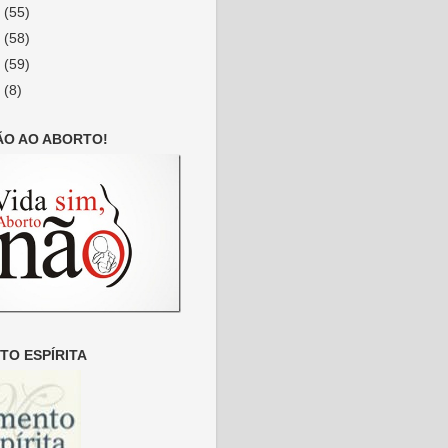
9
(55)
8
(58)
7
(59)
6
(8)
ÃO AO ABORTO!
O ESPÍRITA