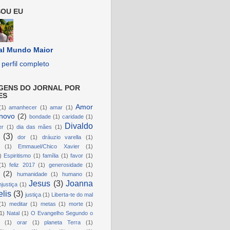
OU EU
al Mundo Maior
perfil completo
GENS DO JORNAL POR
ES
Amor
(1)
amanhecer
(1)
amar
(1)
novo
(2)
bondade
(1)
caridade
(1)
Divaldo
er
(1)
dia das mães
(1)
(3)
dor
(1)
dráuzio varella
(1)
(1)
Emmauel/Chico Xavier
(1)
)
Espiritismo
(1)
família
(1)
favor
(1)
(1)
feliz 2017
(1)
generosidade
(1)
(2)
humanidade
(1)
humano
(1)
Jesus
(3)
Joanna
njustiça
(1)
lis
(3)
justiça
(1)
Liberta-te do mal
(1)
meditar
(1)
metas
(1)
morte
(1)
1)
Natal
(1)
O Evangelho Segundo o
(1)
orar
(1)
planeta Terra
(1)