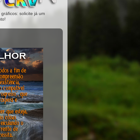
gráficos: solicite já um
to!