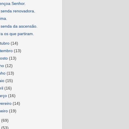
ençoa Senhor.
 senda renovadora.
lma.
 senda da ascensão.
a os que partiram.
tubro
(14)
etembro
(13)
osto
(13)
lho
(12)
nho
(13)
aio
(15)
ril
(16)
arço
(16)
vereiro
(14)
neiro
(19)
4
(69)
3
(53)