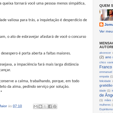
a queixa tornará você uma pessoa menos simpática,
QUEM S
de valiosa para trás, a inquietação é desperdício de
Jorn
Ver meu 
am, o ato de esbravejar afastará de você o concurso
MENSA
AUTOR
alvorecer
 desespero é porta aberta a faltas maiores.
(2)
ano 
chico xavi
esejava, a impaciência fará mais larga distância
Franco
cançar.
emmanuel
empatia
(1
, conserve a calma, trabalhando, porque, em todo
felicidade
gratidão
teto da alma, pedindo serviço por solução.
idade
(1)
i
.*
de Ânge
(1)
mães
mulheres
(
aior
às
07:10
Espiritismo