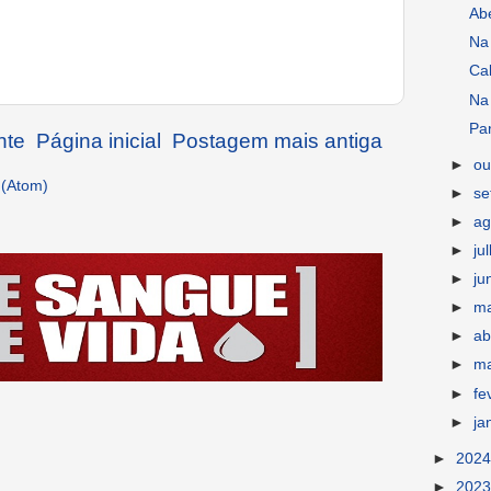
Ab
Na
Ca
Na
Par
nte
Página inicial
Postagem mais antiga
►
ou
 (Atom)
►
s
►
ag
►
ju
►
ju
►
m
►
ab
►
m
►
fe
►
ja
►
202
►
202