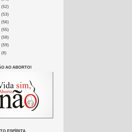
2
(52)
1
(53)
0
(56)
9
(55)
8
(58)
7
(59)
6
(8)
ÃO AO ABORTO!
O ESPÍRITA