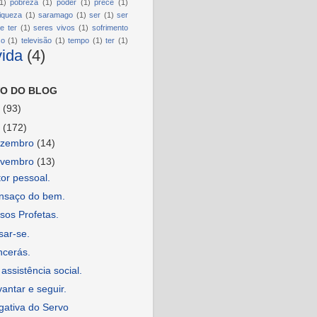
1)
pobreza
(1)
poder
(1)
prece
(1)
riqueza
(1)
saramago
(1)
ser
(1)
ser
e ter
(1)
seres vivos
(1)
sofrimento
so
(1)
televisão
(1)
tempo
(1)
ter
(1)
vida
(4)
O DO BLOG
6
(93)
5
(172)
ezembro
(14)
ovembro
(13)
or pessoal.
nsaço do bem.
sos Profetas.
sar-se.
ncerás.
assistência social.
antar e seguir.
gativa do Servo