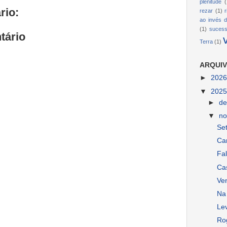
plenitude
(
rio:
rezar
(1)
ao invés d
(1)
suces
tário
Terra
(1)
ARQUIV
►
202
▼
202
►
d
▼
n
Set
Ca
Fal
Ca
Ve
Na 
Lev
Ro