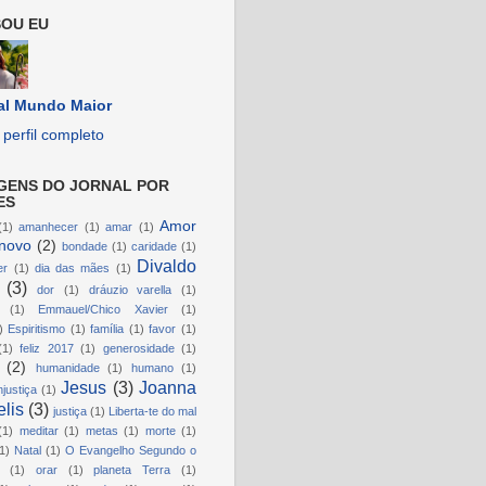
OU EU
al Mundo Maior
perfil completo
GENS DO JORNAL POR
ES
Amor
(1)
amanhecer
(1)
amar
(1)
novo
(2)
bondade
(1)
caridade
(1)
Divaldo
er
(1)
dia das mães
(1)
(3)
dor
(1)
dráuzio varella
(1)
(1)
Emmauel/Chico Xavier
(1)
)
Espiritismo
(1)
família
(1)
favor
(1)
(1)
feliz 2017
(1)
generosidade
(1)
(2)
humanidade
(1)
humano
(1)
Jesus
(3)
Joanna
njustiça
(1)
lis
(3)
justiça
(1)
Liberta-te do mal
(1)
meditar
(1)
metas
(1)
morte
(1)
1)
Natal
(1)
O Evangelho Segundo o
(1)
orar
(1)
planeta Terra
(1)