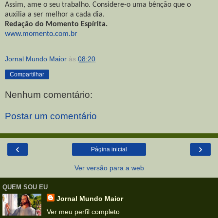
Assim, ame o seu trabalho. Considere-o uma bênção que o
auxilia a ser melhor a cada dia.
Redação do Momento Espírita.
www.momento.com.br
Jornal Mundo Maior
às
08:20
Compartilhar
Nenhum comentário:
Postar um comentário
‹
›
Página inicial
Ver versão para a web
QUEM SOU EU
Jornal Mundo Maior
Ver meu perfil completo