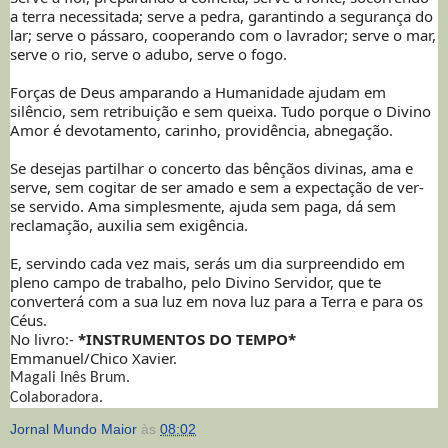
a terra necessitada; serve a pedra, garantindo a segurança do
lar; serve o pássaro, cooperando com o lavrador; serve o mar,
serve o rio, serve o adubo, serve o fogo.
Forças de Deus amparando a Humanidade ajudam em
silêncio, sem retribuição e sem queixa. Tudo porque o Divino
Amor é devotamento, carinho, providência, abnegação.
Se desejas partilhar o concerto das bênçãos divinas, ama e
serve, sem cogitar de ser amado e sem a expectação de ver-
se servido. Ama simplesmente, ajuda sem paga, dá sem
reclamação, auxilia sem exigência.
E, servindo cada vez mais, serás um dia surpreendido em
pleno campo de trabalho, pelo Divino Servidor, que te
converterá com a sua luz em nova luz para a Terra e para os
Céus.
No livro:-
*INSTRUMENTOS DO TEMPO*
Emmanuel/Chico Xavier.
Magali Inês Brum.
Colaboradora.
Jornal Mundo Maior
às
08:02