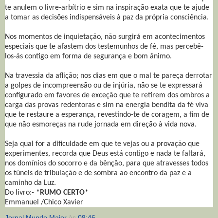
te anulem o livre-arbítrio e sim na inspiração exata que te ajude
a tomar as decisões indispensáveis à paz da própria consciência.
Nos momentos de inquietação, não surgirá em acontecimentos
especiais que te afastem dos testemunhos de fé, mas percebê-
los-ás contigo em forma de segurança e bom ânimo.
Na travessia da aflição; nos dias em que o mal te pareça derrotar
a golpes de incompreensão ou de injúria, não se te expressará
configurado em favores de exceção que te retirem dos ombros a
carga das provas redentoras e sim na energia bendita da fé viva
que te restaure a esperança, revestindo-te de coragem, a fim de
que não esmoreças na rude jornada em direção à vida nova.
Seja qual for a dificuldade em que te vejas ou a provação que
experimentes, recorda que Deus está contigo e nada te faltará,
nos domínios do socorro e da bênção, para que atravesses todos
os túneis de tribulação e de sombra ao encontro da paz e a
caminho da Luz.
Do livro:-
*RUMO CERTO*
Emmanuel /Chico Xavier
Jornal Mundo Maior
às
08:46