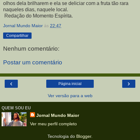
olhos dela brilharem e ela se deliciar com a fruta tão rara
naqueles dias, naquele local.
Redação do Momento Espírita.
Jornal Mundo Maior
às
22:47
Compartilhar
Nenhum comentário:
Postar um comentário
‹
›
Página inicial
Ver versão para a web
QUEM SOU EU
Jornal Mundo Maior
Ver meu perfil completo
Tecnologia do
Blogger
.