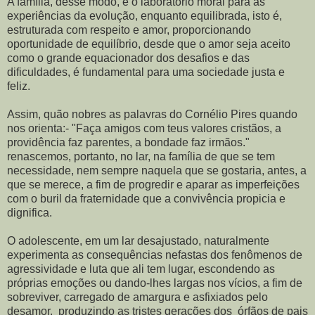
A família, desse modo, é o laboratório moral para as
experiências da evolução, enquanto equilibrada, isto é,
estruturada com respeito e amor, proporcionando
oportunidade de equilíbrio, desde que o amor seja aceito
como o grande equacionador dos desafios e das
dificuldades, é fundamental para uma sociedade justa e
feliz.
Assim, quão nobres as palavras do Cornélio Pires quando
nos orienta:- "Faça amigos com teus valores cristãos, a
providência faz parentes, a bondade faz irmãos."
renascemos, portanto, no lar, na família de que se tem
necessidade, nem sempre naquela que se gostaria, antes, a
que se merece, a fim de progredir e aparar as imperfeições
com o buril da fraternidade que a convivência propicia e
dignifica.
O adolescente, em um lar desajustado, naturalmente
experimenta as consequências nefastas dos fenômenos de
agressividade e luta que ali tem lugar, escondendo as
próprias emoções ou dando-lhes largas nos vícios, a fim de
sobreviver, carregado de amargura e asfixiados pelo
desamor, produzindo as tristes gerações dos órfãos de pais