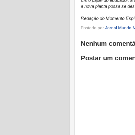
Eis o papel do educador, a b
a nova planta possa se des
Redação do Momento Espír
Postado por
Jornal Mundo M
Nenhum comentá
Postar um comen