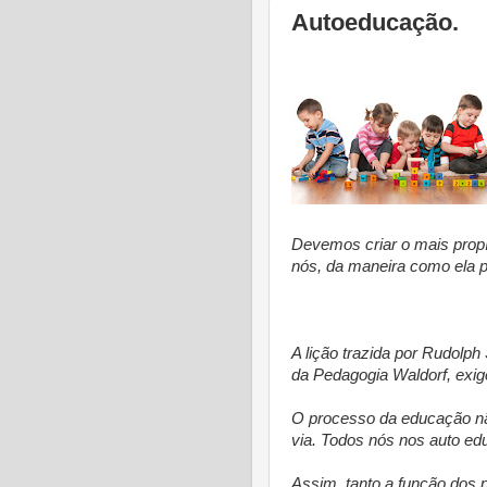
Autoeducação.
Devemos criar o mais propí
nós, da maneira como ela pr
* 
A lição trazida por Rudolph S
da Pedagogia Waldorf, exig
O processo da educação nã
via. Todos nós nos auto ed
Assim, tanto a função dos 