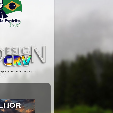
gráficos: solicite já um
to!