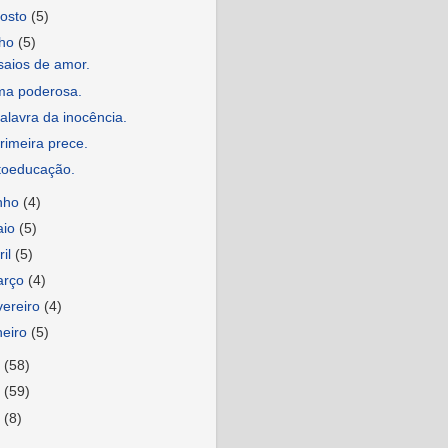
osto
(5)
lho
(5)
saios de amor.
ma poderosa.
alavra da inocência.
rimeira prece.
toeducação.
nho
(4)
aio
(5)
ril
(5)
arço
(4)
vereiro
(4)
neiro
(5)
8
(58)
7
(59)
6
(8)