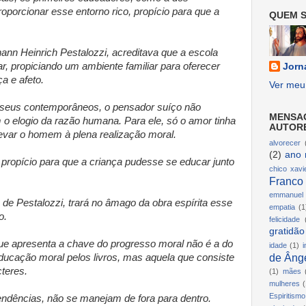
roporcionar esse entorno rico, propício para que a
QUEM S
ann Heinrich Pestalozzi, acreditava que a escola
ar, propiciando um ambiente familiar para oferecer
Jorn
a e afeto.
Ver meu 
s seus contemporâneos, o pensador suíço não
MENSA
o elogio da razão humana. Para ele, só o amor tinha
AUTOR
levar o homem à plena realização moral.
alvorecer
(2)
ano 
 propício para que a criança pudesse se educar junto
chico xavi
Franco
emmanuel
o de Pestalozzi, trará no âmago da obra espírita esse
empatia
(1
o.
felicidade
gratidão
ue apresenta a chave do progresso moral não é a do
idade
(1)
i
de Ânge
ucação moral pelos livros, mas aquela que consiste
teres.
(1)
mães
mulheres
(
Espiritismo
tendências, não se manejam de fora para dentro.