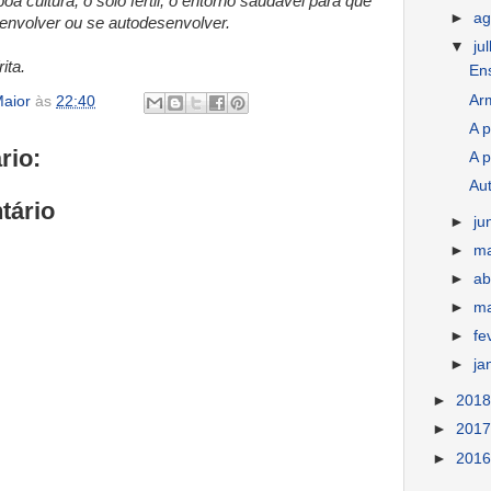
oa cultura, o solo fértil, o entorno saudável para que
►
ag
envolver ou se autodesenvolver.
▼
ju
ita.
En
Ar
aior
às
22:40
A p
rio:
A p
Au
tário
►
ju
►
m
►
ab
►
m
►
fe
►
ja
►
201
►
201
►
201