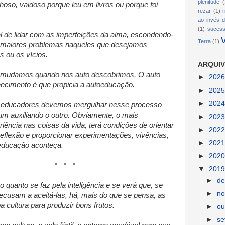
plenitude
(
hoso, vaidoso porque leu em livros ou porque foi
rezar
(1)
ao invés d
(1)
suces
al de lidar com as imperfeições da alma, escondendo-
Terra
(1)
 maiores problemas naqueles que desejamos
s ou os vícios.
ARQUIV
 mudamos quando nos auto descobrimos. O auto
►
202
ecimento é que propicia a autoeducação.
►
202
►
202
 educadores devemos mergulhar nesse processo
, um auxiliando o outro. Obviamente, o mais
►
202
ência nas coisas da vida, terá condições de orientar
►
202
reflexão e proporcionar experimentações, vivências,
►
202
educação aconteça.
►
202
* *
▼
201
►
d
o quanto se faz pela inteligência e se verá que, se
►
n
ecusam a aceitá-las, há, mais do que se pensa, as
cultura para produzir bons frutos.
►
ou
►
s