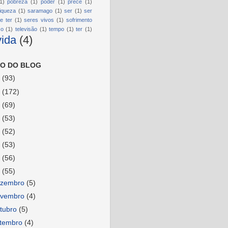
1)
pobreza
(1)
poder
(1)
prece
(1)
riqueza
(1)
saramago
(1)
ser
(1)
ser
e ter
(1)
seres vivos
(1)
sofrimento
so
(1)
televisão
(1)
tempo
(1)
ter
(1)
vida
(4)
O DO BLOG
6
(93)
5
(172)
4
(69)
3
(53)
2
(52)
1
(53)
0
(56)
9
(55)
ezembro
(5)
ovembro
(4)
tubro
(5)
etembro
(4)