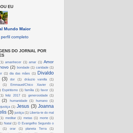
OU EU
al Mundo Maior
perfil completo
GENS DO JORNAL POR
ES
Amor
(1)
amanhecer
(1)
amar
(1)
novo
(2)
bondade
(1)
caridade
(1)
Divaldo
er
(1)
dia das mães
(1)
(3)
dor
(1)
dráuzio varella
(1)
(1)
Emmauel/Chico Xavier
(1)
)
Espiritismo
(1)
família
(1)
favor
(1)
(1)
feliz 2017
(1)
generosidade
(1)
(2)
humanidade
(1)
humano
(1)
Jesus
(3)
Joanna
njustiça
(1)
lis
(3)
justiça
(1)
Liberta-te do mal
(1)
meditar
(1)
metas
(1)
morte
(1)
1)
Natal
(1)
O Evangelho Segundo o
(1)
orar
(1)
planeta Terra
(1)