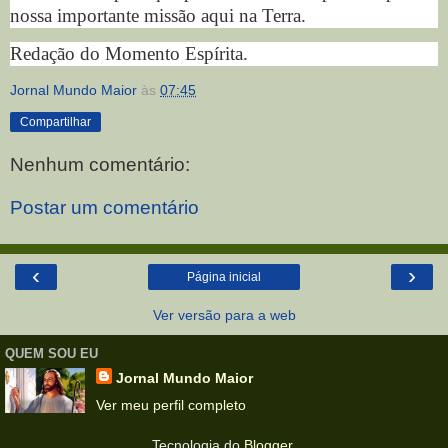
nossa importante missão aqui na Terra.
Redação do Momento Espírita.
Jornal Mundo Maior
às
07:45
Compartilhar
Nenhum comentário:
Postar um comentário
‹
›
Página inicial
Ver versão para a web
QUEM SOU EU
Jornal Mundo Maior
Ver meu perfil completo
Tecnologia do
Blogger
.