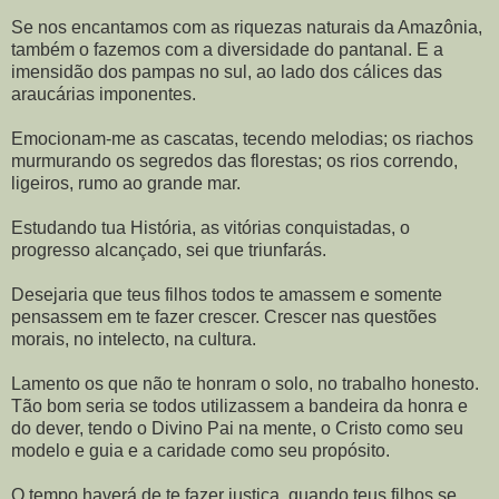
Se nos encantamos com as riquezas naturais da Amazônia,
também o fazemos com a diversidade do pantanal. E a
imensidão dos pampas no sul, ao lado dos cálices das
araucárias imponentes.
Emocionam-me as cascatas, tecendo melodias; os riachos
murmurando os segredos das florestas; os rios correndo,
ligeiros, rumo ao grande mar.
Estudando tua História, as vitórias conquistadas, o
progresso alcançado, sei que triunfarás.
Desejaria que teus filhos todos te amassem e somente
pensassem em te fazer crescer. Crescer nas questões
morais, no intelecto, na cultura.
Lamento os que não te honram o solo, no trabalho honesto.
Tão bom seria se todos utilizassem a bandeira da honra e
do dever, tendo o Divino Pai na mente, o Cristo como seu
modelo e guia e a caridade como seu propósito.
O tempo haverá de te fazer justiça, quando teus filhos se