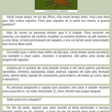
Muito longe daqui, no sul da África, não muito tempo atrás, vivia uma tribo
que não usava sapatos. Para que sapatos se a areia era macia, a grama
também?
Mas às vezes as pessoas tinham que ir à cidade. Para resolver um
assunto, um negócio de cartório, hospital, ou receber dinheiro ou até mesmo ir
a uma festa. Aí eles precisavam de sapatos, e era um tal de pedir emprestado,
que nunca dava certo.
Foi então que o velho mais velho da vila que, como tantas vezes acontece,
era também o mais sábio, resolveu o problema. Ele abriu uma tenda de
aluguel de sapatos.
Instalou-se à sombra de uma grande árvore e em seus galhos pendurou
sandálias, chinelos, alpargatas, botas, botinas, sapatos de salto alto, fechado
atrás, aberto atrás, sapato de casamento, para enterro, de todas as cores, tipos
e tamanhos.
As pessoas alugavam o sapato que queriam, iam para a cidade resolver
seus assuntos e, na volta, devolviam. E, claro, tinham que pagar aluguel.
Sabe qual era o aluguel?
No fim da tarde, depois que todo mundo já tinha terminado o serviço,
tomado banho no rio, jantado, o povo da vila se reunia para ouvir a pessoa