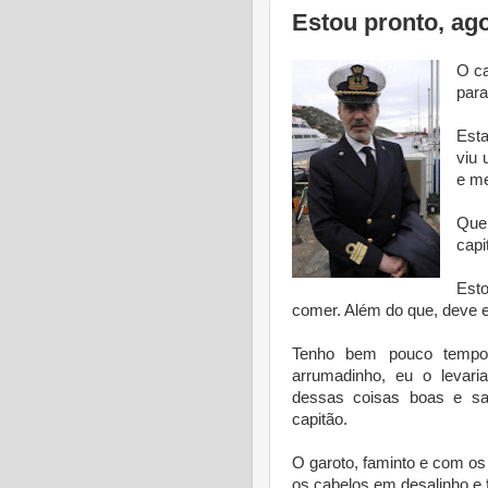
Estou pronto, ago
O ca
para
Esta
viu 
e me
Que
capi
Esto
comer. Além do que, deve e
Tenho bem pouco tempo 
arrumadinho, eu o levar
dessas coisas boas e sab
capitão.
O garoto, faminto e com o
os cabelos em desalinho e f