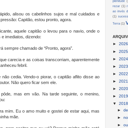
plenitude
(
rezar
(1)
ao invés d
pido, alisou os cabelinhos sujos e mal cuidados e
(1)
suces
pressão: Capitão, estou pronto, agora.
Terra
(1)
cante, aquele capitão o levou para o navio, onde o
 e imediatos, dizendo:
ARQUIV
►
202
rá sempre chamado de “Pronto, agora”.
►
202
►
202
o que carecia e as coisas transcorriam, aparentemente
anheceu febril.
►
202
►
202
não cedia. Vendo-o piorar, o capitão aflito disse ao
►
202
outor. Não quero ficar sem ele.
►
202
 pôde, mas em vão. Na tarde seguinte, o menino,
►
201
ou:
▼
201
►
d
ra mim. Eu o amo muito e gostei de estar aqui, mas
minha mãe.
►
n
►
ou