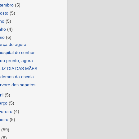
etembro
(5)
osto
(5)
lho
(5)
nho
(4)
aio
(6)
orça do agora.
ospital do senhor.
ou pronto, agora.
LIZ DIA DAS MÃES.
idemos da escola.
rvore dos sapatos.
ril
(5)
arço
(5)
vereiro
(4)
neiro
(5)
7
(59)
6
(8)