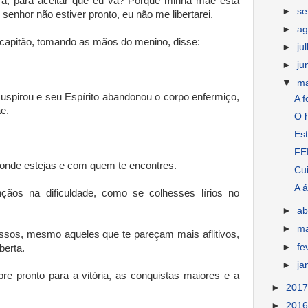
ra, para aceitar que eu vá? Porque minha mãe está
►
s
enhor não estiver pronto, eu não me libertarei.
►
ag
 capitão, tomando as mãos do menino, disse:
►
ju
►
ju
▼
m
suspirou e seu Espírito abandonou o corpo enfermiço,
A f
e.
O h
Est
FE
 onde estejas e com quem te encontres.
Cu
A á
çãos na dificuldade, como se colhesses lírios no
►
ab
►
m
sos, mesmo aqueles que te pareçam mais aflitivos,
►
fe
berta.
►
ja
e pronto para a vitória, as conquistas maiores e a
►
201
►
201