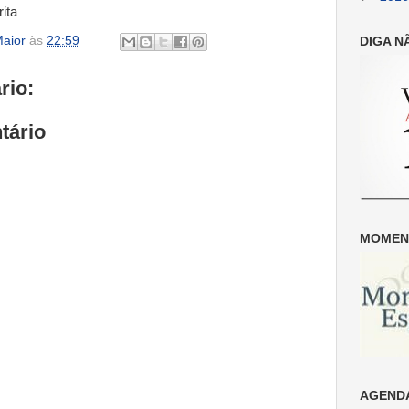
ita
aior
às
22:59
DIGA N
rio:
tário
MOMENT
AGENDA