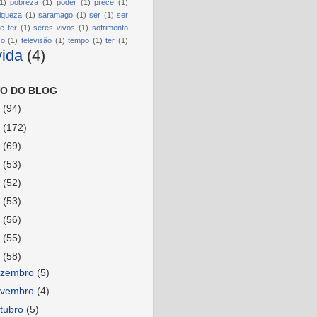
1)
pobreza
(1)
poder
(1)
prece
(1)
riqueza
(1)
saramago
(1)
ser
(1)
ser
e ter
(1)
seres vivos
(1)
sofrimento
so
(1)
televisão
(1)
tempo
(1)
ter
(1)
vida
(4)
O DO BLOG
6
(94)
5
(172)
4
(69)
3
(53)
2
(52)
1
(53)
0
(56)
9
(55)
8
(58)
ezembro
(5)
ovembro
(4)
tubro
(5)