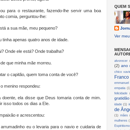
QUEM S
ou para o restaurante, fazendo-lhe servir uma boa
oto comia, perguntou-lhe:
está a sua mãe, meu pequeno?
Jorn
Ver meu 
u tinha apenas quatro anos de idade.
MENSA
i? Onde ele está? Onde trabalha?
AUTOR
alvorecer
sde que minha mãe morreu.
(2)
ano 
chico xavi
ntar o capitão, quem toma conta de você?
Franco
emmanuel
, o menino respondeu:
empatia
(1
felicidade
doente, ela disse que Deus tomaria conta de mim.
gratidão
r isso todos os dias a Ele.
idade
(1)
i
de Ânge
ompaixão e acrescentou:
(1)
mães
mulheres
(
Espiritismo
arrumadinho eu o levaria para o navio e cuidaria de