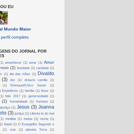
OU EU
al Mundo Maior
perfil completo
GENS DO JORNAL POR
ES
Amor
(1)
amanhecer
(1)
amar
(1)
novo
(2)
bondade
(1)
caridade
(1)
Divaldo
er
(1)
dia das mães
(1)
(3)
dor
(1)
dráuzio varella
(1)
(1)
Emmauel/Chico Xavier
(1)
)
Espiritismo
(1)
família
(1)
favor
(1)
(1)
feliz 2017
(1)
generosidade
(1)
(2)
humanidade
(1)
humano
(1)
Jesus
(3)
Joanna
njustiça
(1)
lis
(3)
justiça
(1)
Liberta-te do mal
(1)
meditar
(1)
metas
(1)
morte
(1)
1)
Natal
(1)
O Evangelho Segundo o
(1)
orar
(1)
planeta Terra
(1)