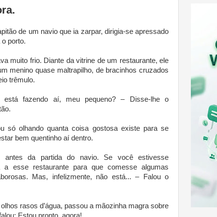
ra.
pitão de um navio que ia zarpar, dirigia-se apressado
 o porto.
va muito frio. Diante da vitrine de um restaurante, ele
um menino quase maltrapilho, de bracinhos cruzados
io trêmulo.
 está fazendo aí, meu pequeno? – Disse-lhe o
tão.
u só olhando quanta coisa gostosa existe para se
star bem quentinho aí dentro.
antes da partida do navio. Se você estivesse
ia a esse restaurante para que comesse algumas
orosas. Mas, infelizmente, não está... – Falou o
s olhos rasos d’água, passou a mãozinha magra sobre
alou: Estou pronto, agora!