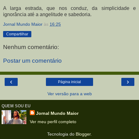
A larga estrada, que nos conduz, da simplicidade e
ignorância até a angelitude e sabedoria.
Jornal Mundo Maior
às
16:25
Compartilhar
Nenhum comentário:
Postar um comentário
‹
›
Página inicial
Ver versão para a web
QUEM SOU EU
Jornal Mundo Maior
Ver meu perfil completo
Tecnologia do
Blogger
.