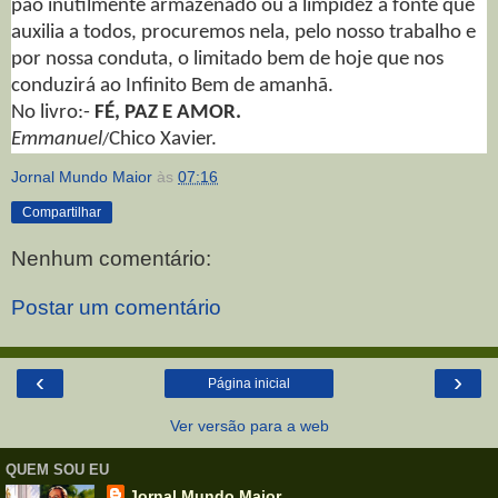
pão inutilmente armazenado ou a limpidez à fonte que
auxilia a todos, procuremos nela, pelo nosso trabalho e
por nossa conduta, o limitado bem de hoje que nos
conduzirá ao Infinito Bem de amanhã.
No livro:-
FÉ, PAZ E AMOR.
Emmanuel
Chico Xavier.
/
Jornal Mundo Maior
às
07:16
Compartilhar
Nenhum comentário:
Postar um comentário
‹
›
Página inicial
Ver versão para a web
QUEM SOU EU
Jornal Mundo Maior