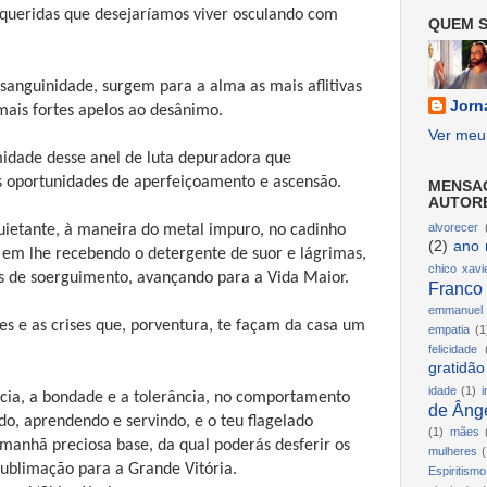
queridas que desejaríamos viver osculando com
QUEM S
sanguinidade, surgem para a alma as mais aflitivas
Jorn
mais fortes apelos ao desânimo.
Ver meu 
idade desse anel de luta depuradora que
oportunidades de aperfeiçoamento e ascensão.
MENSA
AUTOR
alvorecer
uietante, à maneira do metal impuro, no cadinho
(2)
ano 
o em lhe recebendo o detergente de suor e lágrimas,
chico xavi
s de soerguimento, avançando para a Vida Maior.
Franco
emmanuel
es e as crises que, porventura, te façam da casa um
empatia
(1
felicidade
gratidão
idade
(1)
i
cia, a bondade e a tolerância, no comportamento
de Ânge
do, aprendendo e servindo, e o teu flagelado
(1)
mães
amanhã preciosa base, da qual poderás desferir os
mulheres
(
sublimação para a Grande Vitória.
Espiritismo