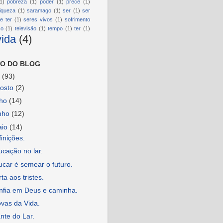
1)
pobreza
(1)
poder
(1)
prece
(1)
riqueza
(1)
saramago
(1)
ser
(1)
ser
e ter
(1)
seres vivos
(1)
sofrimento
so
(1)
televisão
(1)
tempo
(1)
ter
(1)
vida
(4)
O DO BLOG
6
(93)
osto
(2)
lho
(14)
nho
(12)
aio
(14)
inições.
cação no lar.
car é semear o futuro.
ta aos tristes.
nfia em Deus e caminha.
vas da Vida.
nte do Lar.