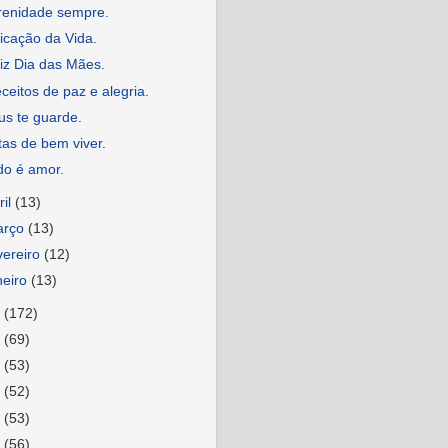
renidade sempre.
icação da Vida.
iz Dia das Mães.
ceitos de paz e alegria.
us te guarde.
as de bem viver.
do é amor.
ril
(13)
arço
(13)
vereiro
(12)
neiro
(13)
5
(172)
4
(69)
3
(53)
2
(52)
1
(53)
0
(56)