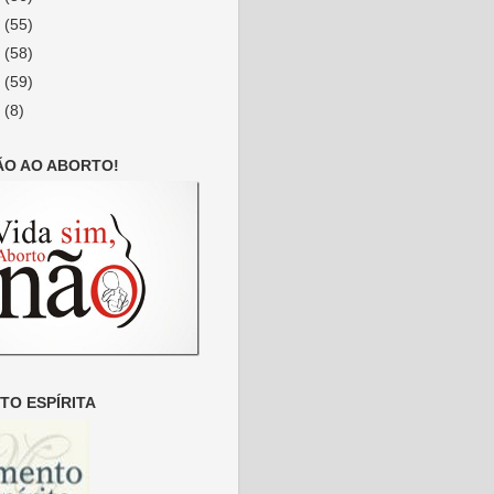
9
(55)
8
(58)
7
(59)
6
(8)
ÃO AO ABORTO!
O ESPÍRITA