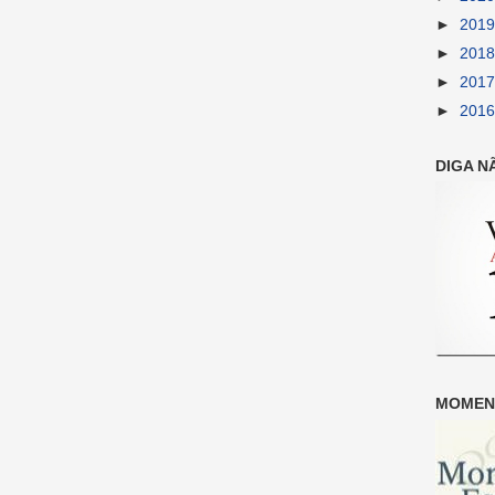
►
201
►
201
►
201
►
201
DIGA N
MOMENT