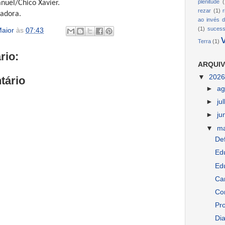
plenitude
(
uel/Chico Xavier.
rezar
(1)
radora.
ao invés d
(1)
suces
aior
às
07:43
Terra
(1)
rio:
ARQUIV
▼
202
tário
►
ag
►
ju
►
ju
▼
m
Def
Edu
Edu
Car
Co
Pro
Dia