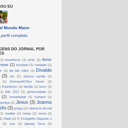
OU EU
al Mundo Maior
perfil completo
GENS DO JORNAL POR
ES
Amor
(1)
amanhecer
(1)
amar
(1)
novo
(2)
bondade
(1)
caridade
(1)
Divaldo
er
(1)
dia das mães
(1)
(3)
dor
(1)
dráuzio varella
(1)
(1)
Emmauel/Chico Xavier
(1)
)
Espiritismo
(1)
família
(1)
favor
(1)
(1)
feliz 2017
(1)
generosidade
(1)
(2)
humanidade
(1)
humano
(1)
Jesus
(3)
Joanna
njustiça
(1)
lis
(3)
justiça
(1)
Liberta-te do mal
(1)
meditar
(1)
metas
(1)
morte
(1)
1)
Natal
(1)
O Evangelho Segundo o
(1)
orar
(1)
planeta Terra
(1)