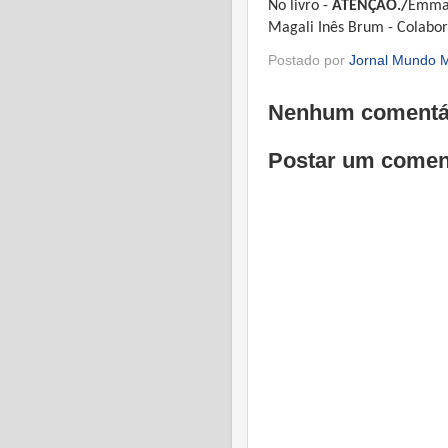
No livro -
ATENÇÃO./
Emman
Magali Inês Brum - Colabo
Postado por
Jornal Mundo M
Nenhum comentá
Postar um comen