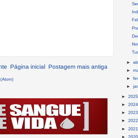
Se
Ind
Fel
Pre
De
Not
Tu
►
ab
nte
Página inicial
Postagem mais antiga
►
m
►
fe
 (Atom)
►
ja
►
202
►
202
►
202
►
202
►
202
►
202