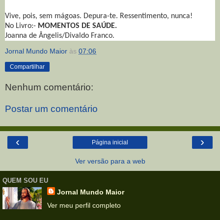
Vive, pois, sem mágoas. Depura-te. Ressentimento, nunca!
No Livro:-
MOMENTOS DE SAÚDE.
Joanna de Ângelis/Divaldo Franco.
Jornal Mundo Maior
às
07:06
Compartilhar
Nenhum comentário:
Postar um comentário
‹
›
Página inicial
Ver versão para a web
QUEM SOU EU
Jornal Mundo Maior
Ver meu perfil completo