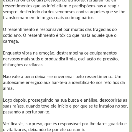
esses fenômenos das pressões constritoras, refugiam-se em
ressentimentos que as infelicitam e predispõem-nas a reagir
sempre, desferindo dardos venenosos contra aqueles que se lhe
transformam em inimigos reais ou imaginários.
O ressentimento é responsável por muitas das tragédias do
cotidiano. O ressentimento é tóxico que mata aquele que o
carrega.
Enquanto vibra na emoção, destrambelha os equipamentos
nervosos mais sutis e produz disritmia, oscilação de pressão,
disfunções cardíacas.
Não vale a pena deixar-se envenenar pelo ressentimento. Um
autoexame enérgico auxiliar-te-á a identificá-lo nos refolhos da
alma.
Logo depois, prosseguindo na sua busca e análise, descobrirás as
suas raízes, quando teve ele início e por que se te instalou no ser,
passando a perturbar-te.
Verificarás, surpreso, que és responsável por lhe dares guarida e
o vitalizares, deixando-te por ele consumir.