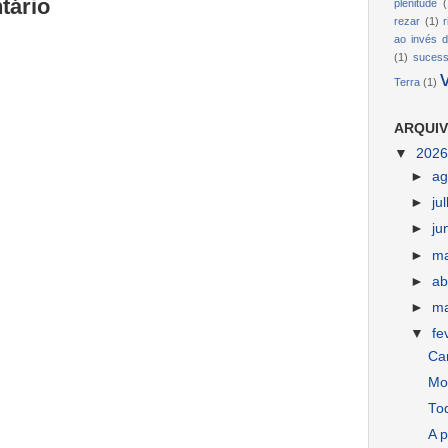
tário
plenitude
(
rezar
(1)
ao invés d
(1)
suces
Terra
(1)
ARQUIV
▼
202
►
ag
►
ju
►
ju
►
m
►
ab
►
m
▼
fe
Car
Mo
To
A p