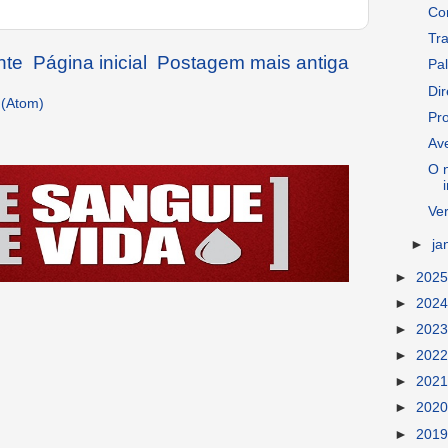
Co
Tra
nte
Página inicial
Postagem mais antiga
Pal
Dir
 (Atom)
Pr
Av
O n
Ver
►
ja
►
202
►
202
►
202
►
202
►
202
►
202
►
201