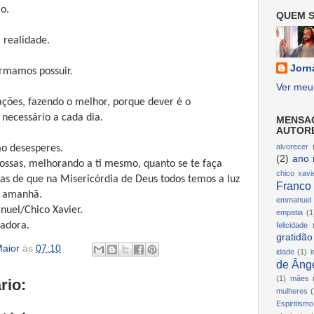
o.
QUEM S
 realidade.
Jorn
firmamos possuir.
Ver meu 
ções, fazendo o melhor, porque dever é o
 necessário a cada dia.
MENSA
AUTOR
alvorecer
o desesperes.
(2)
ano 
ossas, melhorando a ti mesmo, quanto se te faça
chico xavi
ças de que na Misericórdia de Deus todos temos a luz
Franco
o amanhã.
emmanuel
uel/Chico Xavier.
empatia
(1
radora.
felicidade
gratidão
aior
às
07:10
idade
(1)
i
de Ânge
(1)
mães
rio:
mulheres
(
Espiritismo