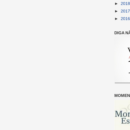
►
201
►
201
►
201
DIGA N
MOMENT