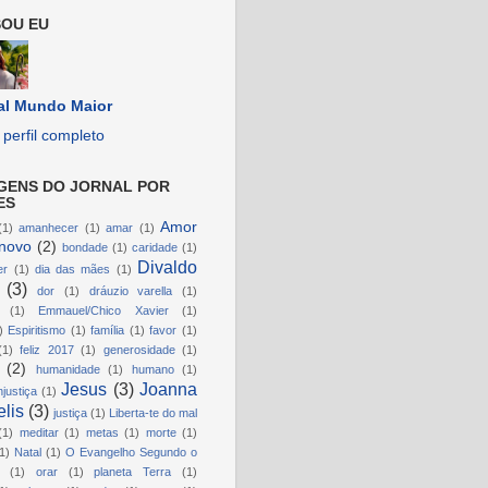
OU EU
al Mundo Maior
perfil completo
GENS DO JORNAL POR
ES
Amor
(1)
amanhecer
(1)
amar
(1)
novo
(2)
bondade
(1)
caridade
(1)
Divaldo
er
(1)
dia das mães
(1)
(3)
dor
(1)
dráuzio varella
(1)
(1)
Emmauel/Chico Xavier
(1)
)
Espiritismo
(1)
família
(1)
favor
(1)
(1)
feliz 2017
(1)
generosidade
(1)
(2)
humanidade
(1)
humano
(1)
Jesus
(3)
Joanna
njustiça
(1)
lis
(3)
justiça
(1)
Liberta-te do mal
(1)
meditar
(1)
metas
(1)
morte
(1)
1)
Natal
(1)
O Evangelho Segundo o
(1)
orar
(1)
planeta Terra
(1)