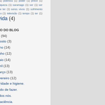
1)
pobreza
(1)
poder
(1)
prece
(1)
riqueza
(1)
saramago
(1)
ser
(1)
ser
e ter
(1)
seres vivos
(1)
sofrimento
so
(1)
televisão
(1)
tempo
(1)
ter
(1)
vida
(4)
O DO BLOG
6
(94)
osto
(3)
lho
(14)
nho
(12)
aio
(14)
ril
(13)
arço
(13)
vereiro
(12)
idade e higiene.
do de fazer.
dos nós.
aciência.