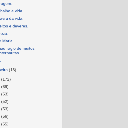
ragem.
balho e vida.
avra da vida.
eitos e deveres.
oeza.
e Maria.
aufrágio de muitos
internautas.
.
neiro
(13)
5
(172)
4
(69)
3
(53)
2
(52)
1
(53)
0
(56)
9
(55)