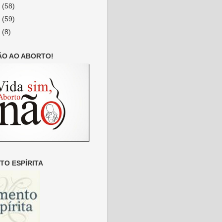
8
(58)
7
(59)
6
(8)
ÃO AO ABORTO!
O ESPÍRITA