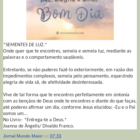
*SEMENTES DE LUZ.*
Onde quer que te encontres, semeia e semeia luz, mediante as
palavras e o comportamento saudáveis.
Entretanto, se não puderes fazê-lo exteriormente, em razão dos
impedimentos complexos, semeia pelo pensamento, esparzindo
alegria de vida sã, de afetividade desinteressada.
Vive de tal forma que te encontres perfeitamente em sintonia
com as bençãos de Deus onde te encontres e diante do que faças,
até poderes afirmar um dia, conforme Jesus elucidou: -Eu e o Pai
somos um...
No Livro:- *Entrega-te a Deus.*
Joanna de Ângelis/ Divaldo Franco.
Jornal Mundo Maior
às
07:33