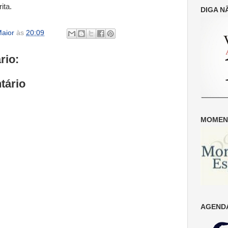
ita.
DIGA N
aior
às
20:09
rio:
tário
MOMENT
AGENDA