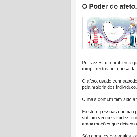
O Poder do afeto.
Por vezes, um problema que 
rompimentos por causa da fa
O afeto, usado com sabedo
pela maioria dos indivíduos
O mais comum tem sido a vio
Existem pessoas que não g
sob um véu de sisudez, com
aproximações que deixem e
São como os caramujos, os 