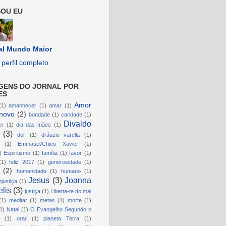
OU EU
al Mundo Maior
perfil completo
GENS DO JORNAL POR
ES
Amor
(1)
amanhecer
(1)
amar
(1)
novo
(2)
bondade
(1)
caridade
(1)
Divaldo
er
(1)
dia das mães
(1)
(3)
dor
(1)
dráuzio varella
(1)
(1)
Emmauel/Chico Xavier
(1)
)
Espiritismo
(1)
família
(1)
favor
(1)
(1)
feliz 2017
(1)
generosidade
(1)
(2)
humanidade
(1)
humano
(1)
Jesus
(3)
Joanna
njustiça
(1)
lis
(3)
justiça
(1)
Liberta-te do mal
(1)
meditar
(1)
metas
(1)
morte
(1)
1)
Natal
(1)
O Evangelho Segundo o
(1)
orar
(1)
planeta Terra
(1)