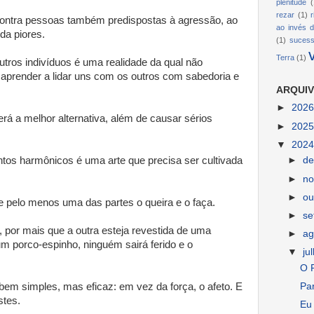
plenitude
(
rezar
(1)
contra pessoas também predispostas à agressão, ao
ao invés d
nda piores.
(1)
suces
Terra
(1)
ros indivíduos é uma realidade da qual não
aprender a lidar uns com os outros com sabedoria e
ARQUIV
►
202
erá a melhor alternativa, além de causar sérios
►
202
▼
202
ntos harmônicos é uma arte que precisa ser cultivada
►
d
►
n
►
ou
e pelo menos uma das partes o queira e o faça.
►
s
, por mais que a outra esteja revestida de uma
►
ag
m porco-espinho, ninguém sairá ferido e o
▼
ju
O P
bem simples, mas eficaz: em vez da força, o afeto. E
Par
stes.
Eu