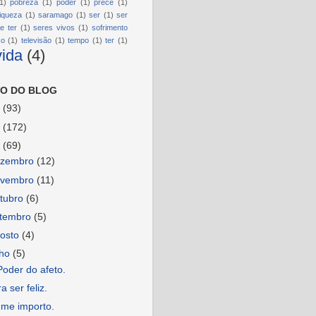
1)
pobreza
(1)
poder
(1)
prece
(1)
riqueza
(1)
saramago
(1)
ser
(1)
ser
e ter
(1)
seres vivos
(1)
sofrimento
so
(1)
televisão
(1)
tempo
(1)
ter
(1)
vida
(4)
O DO BLOG
6
(93)
5
(172)
4
(69)
ezembro
(12)
ovembro
(11)
tubro
(6)
etembro
(5)
osto
(4)
lho
(5)
oder do afeto.
a ser feliz.
 me importo.