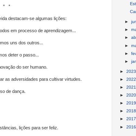
Est
*
Ca
vida destacam-se algumas lições:
►
ju
►
m
todos em processo de aprendizagem...
►
ab
mos uns dos outros...
►
m
►
fe
os deter o passo...
►
ja
enovação do ser humano.
►
202
r as adversidades para cultivar virtudes.
►
202
►
202
so de dança.
►
202
►
201
►
201
►
201
►
201
stâncias, lições para ser feliz.