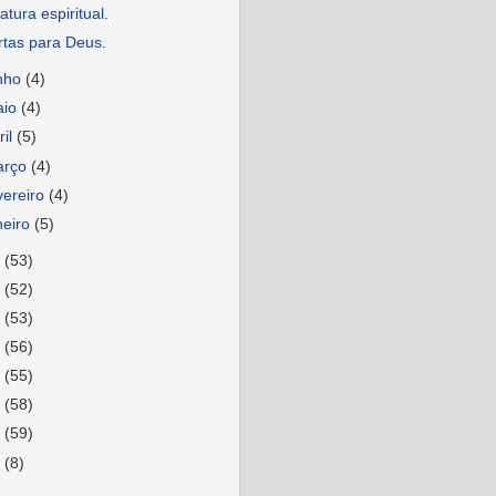
atura espiritual.
rtas para Deus.
nho
(4)
aio
(4)
ril
(5)
arço
(4)
vereiro
(4)
neiro
(5)
3
(53)
2
(52)
1
(53)
0
(56)
9
(55)
8
(58)
7
(59)
6
(8)