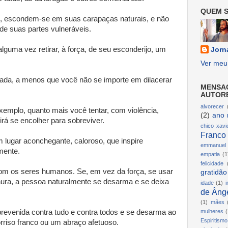
QUEM S
, escondem-se em suas carapaças naturais, e não
e suas partes vulneráveis.
alguma vez retirar, à força, de seu esconderijo, um
Jorn
Ver meu 
sada, a menos que você não se importe em dilacerar
MENSA
AUTOR
alvorecer
xemplo, quanto mais você tentar, com violência,
(2)
ano 
 irá se encolher para sobreviver.
chico xavi
Franco
 lugar aconchegante, caloroso, que inspire
emmanuel
lmente.
empatia
(1
felicidade
m os seres humanos. Se, em vez da força, se usar
gratidão
rnura, a pessoa naturalmente se desarma e se deixa
idade
(1)
i
de Ânge
(1)
mães
evenida contra tudo e contra todos e se desarma ao
mulheres
(
Espiritismo
riso franco ou um abraço afetuoso.