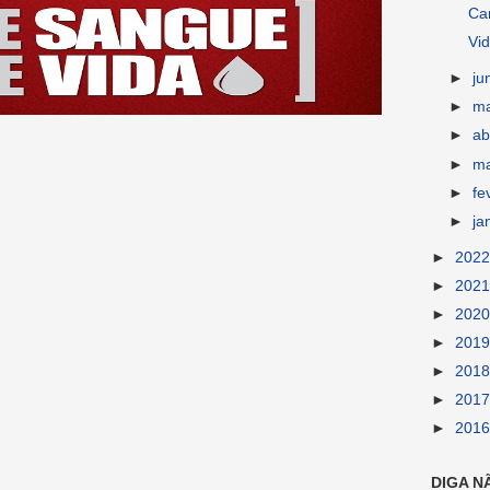
Ca
Vid
►
ju
►
m
►
ab
►
m
►
fe
►
ja
►
202
►
202
►
202
►
201
►
201
►
201
►
201
DIGA N