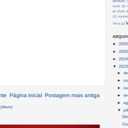
plenitude
(
rezar
(1)
ao invés d
(1)
suces
Terra
(1)
ARQUIV
►
202
►
202
►
202
▼
202
►
d
►
n
►
ou
nte
Página inicial
Postagem mais antiga
►
s
►
ag
 (Atom)
▼
ju
Deu
Con