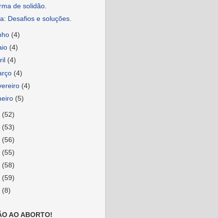
rma de solidão.
a: Desafios e soluções.
nho
(4)
aio
(4)
ril
(4)
arço
(4)
vereiro
(4)
neiro
(5)
2
(52)
1
(53)
0
(56)
9
(55)
8
(58)
7
(59)
6
(8)
ÃO AO ABORTO!