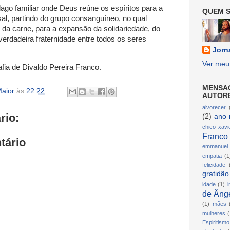
ago familiar onde Deus reúne os espíritos para a
QUEM S
al, partindo do grupo consanguíneo, no qual
da carne, para a expansão da solidariedade, do
verdadeira fraternidade entre todos os seres
Jorn
Ver meu 
afia de Divaldo Pereira Franco.
MENSA
aior
às
22:22
AUTOR
alvorecer
rio:
(2)
ano 
chico xavi
Franco
tário
emmanuel
empatia
(1
felicidade
gratidão
idade
(1)
i
de Ânge
(1)
mães
mulheres
(
Espiritismo