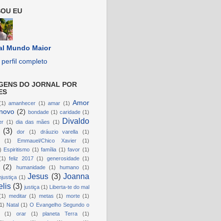
OU EU
al Mundo Maior
perfil completo
GENS DO JORNAL POR
ES
Amor
(1)
amanhecer
(1)
amar
(1)
novo
(2)
bondade
(1)
caridade
(1)
Divaldo
er
(1)
dia das mães
(1)
(3)
dor
(1)
dráuzio varella
(1)
(1)
Emmauel/Chico Xavier
(1)
)
Espiritismo
(1)
família
(1)
favor
(1)
(1)
feliz 2017
(1)
generosidade
(1)
(2)
humanidade
(1)
humano
(1)
Jesus
(3)
Joanna
njustiça
(1)
lis
(3)
justiça
(1)
Liberta-te do mal
(1)
meditar
(1)
metas
(1)
morte
(1)
1)
Natal
(1)
O Evangelho Segundo o
(1)
orar
(1)
planeta Terra
(1)