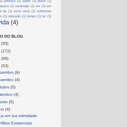
1)
pobreza
(1)
poder
(1)
prece
(1)
riqueza
(1)
saramago
(1)
ser
(1)
ser
e ter
(1)
seres vivos
(1)
sofrimento
so
(1)
televisão
(1)
tempo
(1)
ter
(1)
vida
(4)
O DO BLOG
6
(93)
5
(172)
4
(69)
3
(53)
ezembro
(6)
ovembro
(4)
tubro
(5)
etembro
(4)
osto
(5)
lho
(4)
s em tua intimidade.
flitos Existenciais.