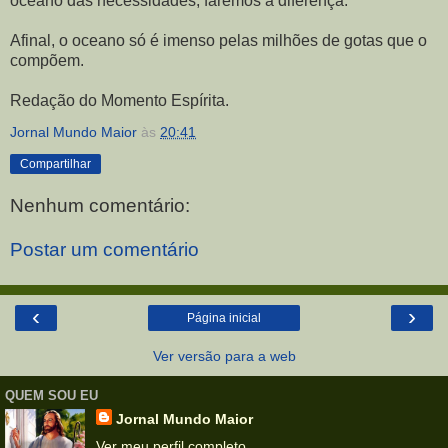
oceano das necessidades, faremos a diferença.
Afinal, o oceano só é imenso pelas milhões de gotas que o
compõem.
Redação do Momento Espírita.
Jornal Mundo Maior
às
20:41
Compartilhar
Nenhum comentário:
Postar um comentário
‹
›
Página inicial
Ver versão para a web
QUEM SOU EU
Jornal Mundo Maior
Ver meu perfil completo