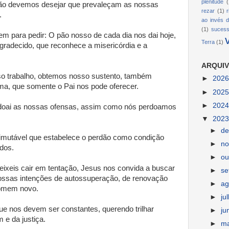
plenitude
(
 não devemos desejar que prevaleçam as nossas
rezar
(1)
.
ao invés d
(1)
suces
m para pedir: O pão nosso de cada dia nos dai hoje,
Terra
(1)
agradecido, que reconhece a misericórdia e a
ARQUIV
so trabalho, obtemos nosso sustento, também
►
202
ma, que somente o Pai nos pode oferecer.
►
202
►
202
rdoai as nossas ofensas, assim como nós perdoamos
▼
202
►
d
 imutável que estabelece o perdão como condição
►
n
dos.
►
ou
ixeis cair em tentação, Jesus nos convida a buscar
►
s
nossas intenções de autossuperação, de renovação
►
ag
homem novo.
►
ju
e nos devem ser constantes, querendo trilhar
►
ju
e da justiça.
►
m