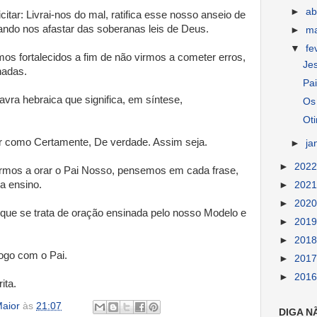
►
ab
icitar: Livrai-nos do mal, ratifica esse nosso anseio de
jando nos afastar das soberanas leis de Deus.
►
m
▼
fe
os fortalecidos a fim de não virmos a cometer erros,
Jes
nadas.
Pai
avra hebraica que significa, em síntese,
Os
Ot
como Certamente, De verdade. Assim seja.
►
ja
►
202
rmos a orar o Pai Nosso, pensemos em cada frase,
a ensino.
►
202
►
202
que se trata de oração ensinada pelo nosso Modelo e
►
201
►
201
logo com o Pai.
►
201
►
201
ita.
aior
às
21:07
DIGA N