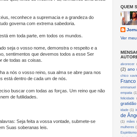
QUEM S
 céus, reconhece a supremacia e a grandeza do
 tudo governa com extrema sabedoria.
Jorn
está em toda parte, em todos os mundos.
Ver meu 
ado seja o vosso nome, demonstra o respeito e a
MENSA
o, sentimentos que devemos todos a esse Ser
AUTOR
or de todas as coisas.
alvorecer
(2)
ano 
a a nós o vosso reino, sua alma se abre para nos
chico xavi
s está dentro de cada um de nós.
Franco
emmanuel
reciso buscar com todas as forças. Um reino que não
empatia
(1
 nem de futilidades.
felicidade
gratidão
idade
(1)
i
de Ânge
lavras: Seja feita a vossa vontade, submete-se
(1)
mães
 em Suas soberanas leis.
mulheres
(
Espiritismo