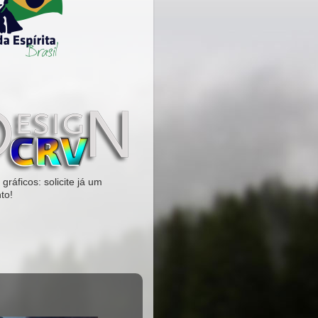
gráficos: solicite já um
to!