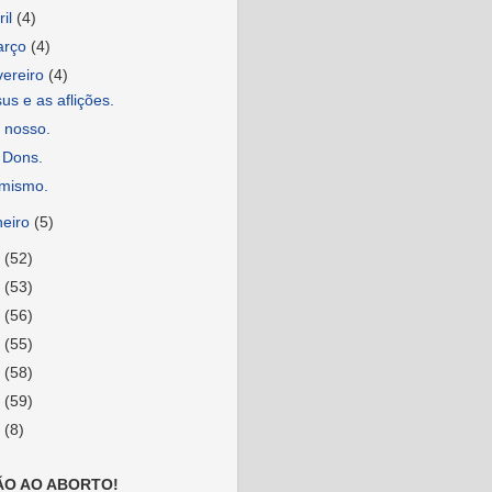
ril
(4)
arço
(4)
vereiro
(4)
us e as aflições.
 nosso.
 Dons.
imismo.
neiro
(5)
2
(52)
1
(53)
0
(56)
9
(55)
8
(58)
7
(59)
6
(8)
ÃO AO ABORTO!