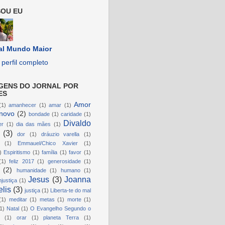
OU EU
al Mundo Maior
perfil completo
GENS DO JORNAL POR
ES
Amor
(1)
amanhecer
(1)
amar
(1)
novo
(2)
bondade
(1)
caridade
(1)
Divaldo
er
(1)
dia das mães
(1)
(3)
dor
(1)
dráuzio varella
(1)
(1)
Emmauel/Chico Xavier
(1)
)
Espiritismo
(1)
família
(1)
favor
(1)
(1)
feliz 2017
(1)
generosidade
(1)
(2)
humanidade
(1)
humano
(1)
Jesus
(3)
Joanna
njustiça
(1)
lis
(3)
justiça
(1)
Liberta-te do mal
(1)
meditar
(1)
metas
(1)
morte
(1)
1)
Natal
(1)
O Evangelho Segundo o
(1)
orar
(1)
planeta Terra
(1)