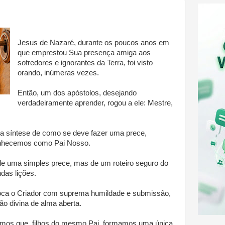
Jesus de Nazaré, durante os poucos anos em
que emprestou Sua presença amiga aos
sofredores e ignorantes da Terra, foi visto
orando, inúmeras vezes.
Então, um dos apóstolos, desejando
verdadeiramente aprender, rogou a ele: Mestre,
la síntese de como se deve fazer uma prece,
onhecemos como Pai Nosso.
de uma simples prece, mas de um roteiro seguro do
das lições.
oca o Criador com suprema humildade e submissão,
o divina de alma aberta.
armos que, filhos do mesmo Pai, formamos uma única