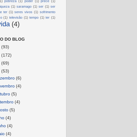
1)
pobreza
(1)
poder
(1)
prece
(1)
riqueza
(1)
saramago
(1)
ser
(1)
ser
e ter
(1)
seres vivos
(1)
sofrimento
so
(1)
televisão
(1)
tempo
(1)
ter
(1)
vida
(4)
O DO BLOG
6
(93)
5
(172)
4
(69)
3
(53)
ezembro
(6)
ovembro
(4)
tubro
(5)
etembro
(4)
osto
(5)
lho
(4)
nho
(4)
aio
(4)