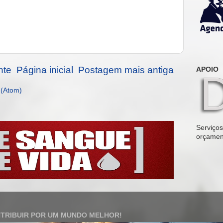
nte
Página inicial
Postagem mais antiga
APOIO
 (Atom)
Serviços 
orçamen
TRIBUIR POR UM MUNDO MELHOR!