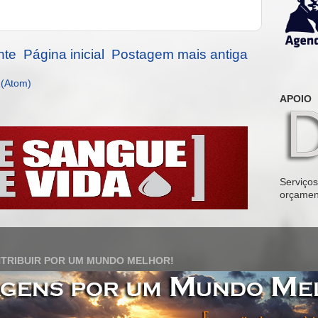
nte
Página inicial
Postagem mais antiga
 (Atom)
APOIO
Serviços 
orçamen
TRIBUIR POR UM MUNDO MELHOR!