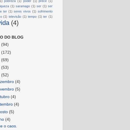
1)
pobreza
(1)
poder
(1)
prece
(1)
riqueza
(1)
saramago
(1)
ser
(1)
ser
e ter
(1)
seres vivos
(1)
sofrimento
so
(1)
televisão
(1)
tempo
(1)
ter
(1)
vida
(4)
O DO BLOG
6
(94)
5
(172)
4
(69)
3
(53)
2
(52)
ezembro
(4)
ovembro
(5)
tubro
(4)
etembro
(4)
osto
(5)
lho
(4)
e o caos.