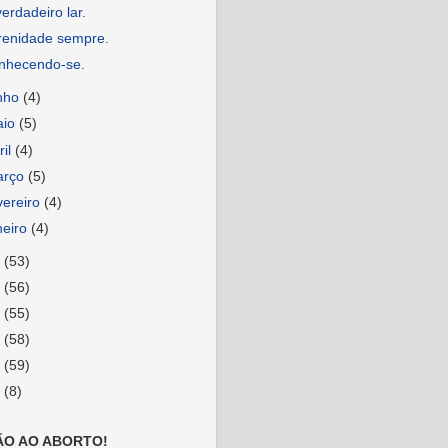
erdadeiro lar.
renidade sempre.
nhecendo-se.
nho
(4)
aio
(5)
ril
(4)
arço
(5)
vereiro
(4)
neiro
(4)
1
(53)
0
(56)
9
(55)
8
(58)
7
(59)
6
(8)
ÃO AO ABORTO!