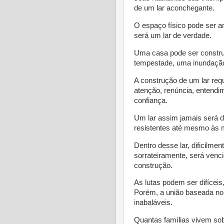
de um lar aconchegante.
O espaço físico pode ser a
será um lar de verdade.
Uma casa pode ser constru
tempestade, uma inundação
A construção de um lar requ
atenção, renúncia, entendi
confiança.
Um lar assim jamais será de
resistentes até mesmo às 
Dentro desse lar, dificilme
sorrateiramente, será venc
construção.
As lutas podem ser difícei
Porém, a união baseada no
inabaláveis.
Quantas famílias vivem so