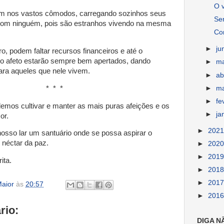
O v
lam nos vastos cômodos, carregando sozinhos seus
Se
com ninguém, pois são estranhos vivendo na mesma
Co
►
ju
o, podem faltar recursos financeiros e até o
do afeto estarão sempre bem apertados, dando
►
m
ra aqueles que nele vivem.
►
ab
►
m
* *
►
fe
emos cultivar e manter as mais puras afeições e os
►
ja
or.
►
202
sso lar um santuário onde se possa aspirar o
o néctar da paz.
►
202
►
201
ita.
►
201
►
201
aior
às
20:57
►
201
rio:
DIGA N