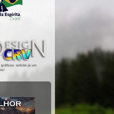
gráficos: solicite já um
to!