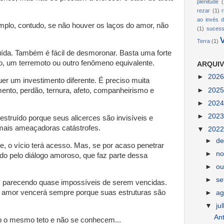
plenitude
(
rezar
(1)
ao invés d
mplo, contudo, se não houver os laços do amor, não
(1)
suces
Terra
(1)
ída. Também é fácil de desmoronar. Basta uma forte
, um terremoto ou outro fenômeno equivalente.
ARQUIV
►
202
er um investimento diferente. É preciso muita
►
202
mento, perdão, ternura, afeto, companheirismo e
►
202
►
202
struído porque seus alicerces são invisíveis e
mais ameaçadoras catástrofes.
▼
202
►
d
nte, o vício terá acesso. Mas, se por acaso penetrar
►
n
ido pelo diálogo amoroso, que faz parte dessa
►
ou
►
s
s, parecendo quase impossíveis de serem vencidas.
 amor vencerá sempre porque suas estruturas são
►
ag
▼
ju
Ant
b o mesmo teto e não se conhecem...