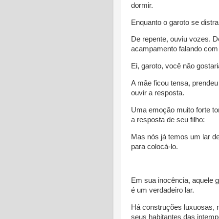
dormir.
Enquanto o garoto se distraí
De repente, ouviu vozes. D
acampamento falando com 
Ei, garoto, você não gostar
A mãe ficou tensa, prendeu
ouvir a resposta.
Uma emoção muito forte tom
a resposta de seu filho:
Mas nós já temos um lar d
para colocá-lo.
* 
Em sua inocência, aquele g
é um verdadeiro lar.
Há construções luxuosas, 
seus habitantes das intemp