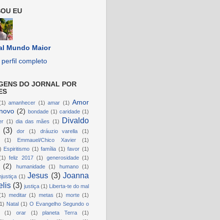
OU EU
al Mundo Maior
perfil completo
GENS DO JORNAL POR
ES
Amor
(1)
amanhecer
(1)
amar
(1)
novo
(2)
bondade
(1)
caridade
(1)
Divaldo
er
(1)
dia das mães
(1)
(3)
dor
(1)
dráuzio varella
(1)
(1)
Emmauel/Chico Xavier
(1)
)
Espiritismo
(1)
família
(1)
favor
(1)
(1)
feliz 2017
(1)
generosidade
(1)
(2)
humanidade
(1)
humano
(1)
Jesus
(3)
Joanna
njustiça
(1)
lis
(3)
justiça
(1)
Liberta-te do mal
(1)
meditar
(1)
metas
(1)
morte
(1)
1)
Natal
(1)
O Evangelho Segundo o
(1)
orar
(1)
planeta Terra
(1)