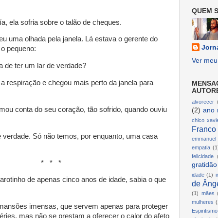
QUEM S
a, ela sofria sobre o talão de cheques.
eu uma olhada pela janela. Lá estava o gerente do
Jorn
o pequeno:
Ver meu 
ia de ter um lar de verdade?
 a respiração e chegou mais perto da janela para
MENSA
AUTOR
alvorecer
ou conta do seu coração, tão sofrido, quando ouviu
(2)
ano 
chico xavi
Franco
e verdade. Só não temos, por enquanto, uma casa
emmanuel
empatia
(1
felicidade
* *
gratidão
idade
(1)
i
arotinho de apenas cinco anos de idade, sabia o que
de Ânge
(1)
mães
mulheres
(
mansões imensas, que servem apenas para proteger
Espiritismo
éries, mas não se prestam a oferecer o calor do afeto