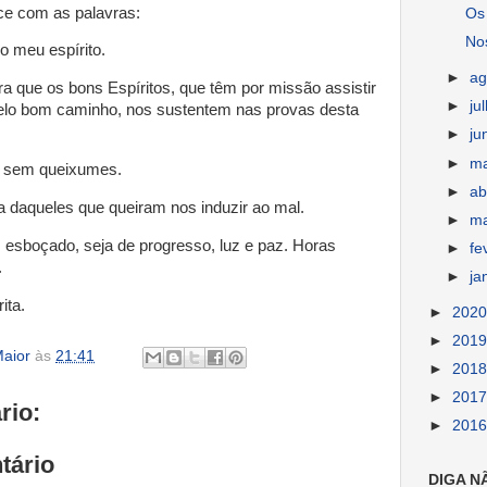
ce com as palavras:
Os
Nos
o meu espírito.
►
ag
que os bons Espíritos, que têm por missão assistir
►
ju
elo bom caminho, nos sustentem nas provas desta
►
ju
►
m
 sem queixumes.
►
ab
a daqueles que queiram nos induzir ao mal.
►
m
s esboçado, seja de progresso, luz e paz. Horas
►
fe
.
►
ja
ita.
►
202
►
201
aior
às
21:41
►
201
►
201
rio:
►
201
tário
DIGA N