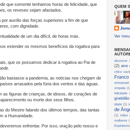
dir que somente tenhamos horas de felicidade, que
QUEM S
es, os reveses sejam afastados.
 por auxílio das forças superiores a fim de que
res, com dignidade.
Jorn
Ver meu 
tualidade de um dia difícil, de horas más.
os estender os mesmos benefícios da rogativa para
MENSA
AUTOR
alvorecer
is, que os possamos dedicar à rogativa ao Pai de
(2)
ano 
edir.
chico xavi
Franco
 Não bastasse a pandemia, as notícias nos chegam de
emmanuel
 países arrasados pela fúria dos ventos e das águas.
empatia
(1
felicidade
m as figuras de crianças, de idosos, de corações de
gratidão
aparecimento ou morte dos seus filhos.
idade
(1)
i
de Ânge
s do Mestre falando dos últimos tempos, das tantas
iam a Humanidade.
(1)
mães
mulheres
(
everemos enfrentar. Por isso, oração pelo nosso e
Espiritismo