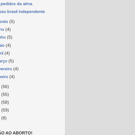
 pedidos da alma.
so brasil independente.
osto
(5)
lho
(4)
nho
(5)
aio
(4)
ril
(4)
arço
(5)
vereiro
(4)
neiro
(4)
0
(56)
9
(55)
8
(58)
7
(59)
6
(8)
ÃO AO ABORTO!