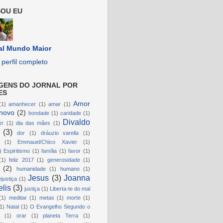
OU EU
al Mundo Maior
perfil completo
GENS DO JORNAL POR
ES
Amor
(1)
amanhecer
(1)
amar
(1)
novo
(2)
bondade
(1)
caridade
(1)
Divaldo
er
(1)
dia das mães
(1)
(3)
dor
(1)
dráuzio varella
(1)
(1)
Emmauel/Chico Xavier
(1)
)
Espiritismo
(1)
família
(1)
favor
(1)
(1)
feliz 2017
(1)
generosidade
(1)
(2)
humanidade
(1)
humano
(1)
Jesus
(3)
Joanna
njustiça
(1)
lis
(3)
justiça
(1)
Liberta-te do mal
(1)
meditar
(1)
metas
(1)
morte
(1)
1)
Natal
(1)
O Evangelho Segundo o
(1)
orar
(1)
planeta Terra
(1)