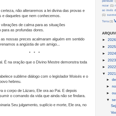
plenitude
(
rezar
(1)
 certeza, não alteraremos a lei divina das provas e
ao invés d
(1)
suces
s e daqueles que nem conhecemos.
Terra
(1)
vibrações de calma para as situações
 para as profundas dores.
ARQUIV
as nossas preces acalmaram alguém em sentido
►
202
erenamos a angústia de um amigo...
►
202
* *
►
202
►
202
al. É na oração que o Divino Mestre demonstra toda
►
202
▼
202
stabelece sublime diálogo com o legislador Moisés e o
►
d
 povo hebreu.
►
n
a o corpo de Lázaro, Ele ora ao Pai. E depois
►
ou
umir o comando da vida que ainda não se findara.
▼
s
inaria Seu julgamento, suplício e morte, Ele ora, no
Sej
Voc