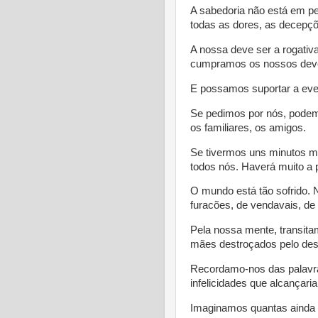
A sabedoria não está em pe
todas as dores, as decepçõ
A nossa deve ser a rogativa
cumpramos os nossos deve
E possamos suportar a even
Se pedimos por nós, podem
os familiares, os amigos.
Se tivermos uns minutos ma
todos nós. Haverá muito a p
O mundo está tão sofrido.
furacões, de vendavais, de
Pela nossa mente, transita
mães destroçados pelo des
Recordamo-nos das palavra
infelicidades que alcançar
Imaginamos quantas ainda d