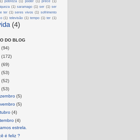
1)
pobreza
(1)
poder
(1)
prece
(1)
riqueza
(1)
saramago
(1)
ser
(1)
ser
e ter
(1)
seres vivos
(1)
sofrimento
so
(1)
televisão
(1)
tempo
(1)
ter
(1)
vida
(4)
O DO BLOG
6
(94)
5
(172)
4
(69)
3
(53)
2
(52)
1
(53)
ezembro
(5)
ovembro
(5)
tubro
(4)
etembro
(4)
amos estrela.
ê é feliz ?