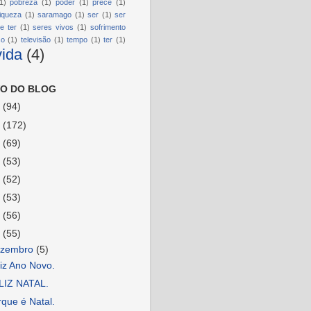
1)
pobreza
(1)
poder
(1)
prece
(1)
riqueza
(1)
saramago
(1)
ser
(1)
ser
e ter
(1)
seres vivos
(1)
sofrimento
so
(1)
televisão
(1)
tempo
(1)
ter
(1)
vida
(4)
O DO BLOG
6
(94)
5
(172)
4
(69)
3
(53)
2
(52)
1
(53)
0
(56)
9
(55)
ezembro
(5)
iz Ano Novo.
LIZ NATAL.
que é Natal.