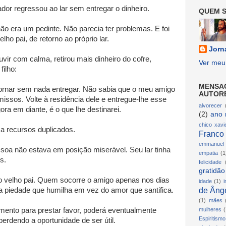
ador regressou ao lar sem entregar o dinheiro.
QUEM S
 era um pedinte. Não parecia ter problemas. E foi
ho pai, de retorno ao próprio lar.
Jorn
uvir com calma, retirou mais dinheiro do cofre,
Ver meu 
filho:
MENSA
ornar sem nada entregar. Não sabia que o meu amigo
AUTOR
ssos. Volte à residência dele e entregue-lhe esse
alvorecer
a em diante, é o que lhe destinarei.
(2)
ano 
chico xavi
a recursos duplicados.
Franco
emmanuel
ssoa não estava em posição miserável. Seu lar tinha
empatia
(1
s.
felicidade
gratidão
o velho pai. Quem socorre o amigo apenas nos dias
idade
(1)
i
de Ânge
 a piedade que humilha em vez do amor que santifica.
(1)
mães
mento para prestar favor, poderá eventualmente
mulheres
(
Espiritismo
perdendo a oportunidade de ser útil.