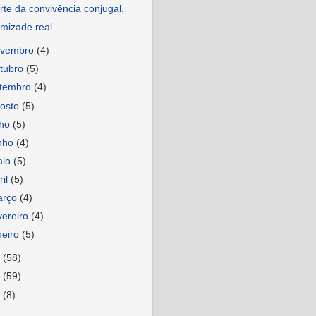
rte da convivência conjugal.
mizade real.
ovembro
(4)
tubro
(5)
etembro
(4)
osto
(5)
lho
(5)
nho
(4)
aio
(5)
ril
(5)
arço
(4)
vereiro
(4)
neiro
(5)
8
(58)
7
(59)
6
(8)