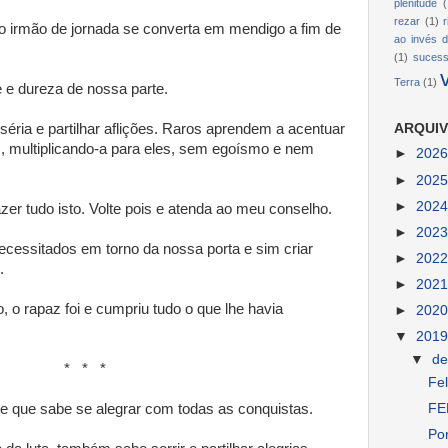
plenitude
(
rezar
(1)
 irmão de jornada se converta em mendigo a fim de
ao invés d
(1)
suces
Terra
(1)
e e dureza de nossa parte.
éria e partilhar aflições. Raros aprendem a acentuar
ARQUIV
, multiplicando-a para eles, sem egoísmo e nem
►
202
►
202
►
202
er tudo isto. Volte pois e atenda ao meu conselho.
►
202
ecessitados em torno da nossa porta e sim criar
►
202
.
►
202
, o rapaz foi e cumpriu tudo o que lhe havia
►
202
▼
201
▼
d
 *
Fel
e que sabe se alegrar com todas as conquistas.
FE
Por