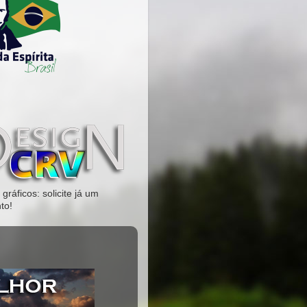
gráficos: solicite já um
to!