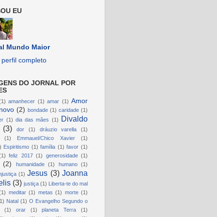
OU EU
al Mundo Maior
perfil completo
GENS DO JORNAL POR
ES
Amor
(1)
amanhecer
(1)
amar
(1)
novo
(2)
bondade
(1)
caridade
(1)
Divaldo
er
(1)
dia das mães
(1)
(3)
dor
(1)
dráuzio varella
(1)
(1)
Emmauel/Chico Xavier
(1)
)
Espiritismo
(1)
família
(1)
favor
(1)
(1)
feliz 2017
(1)
generosidade
(1)
(2)
humanidade
(1)
humano
(1)
Jesus
(3)
Joanna
njustiça
(1)
lis
(3)
justiça
(1)
Liberta-te do mal
(1)
meditar
(1)
metas
(1)
morte
(1)
1)
Natal
(1)
O Evangelho Segundo o
(1)
orar
(1)
planeta Terra
(1)