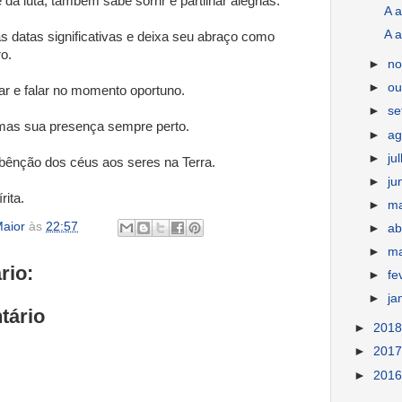
da luta, também sabe sorrir e partilhar alegrias.
A a
A a
s datas significativas e deixa seu abraço como
ro.
►
n
►
ou
ar e falar no momento oportuno.
►
s
 mas sua presença sempre perto.
►
ag
►
ju
bênção dos céus aos seres na Terra.
►
ju
ita.
►
m
aior
às
22:57
►
ab
►
m
rio:
►
fe
►
ja
tário
►
201
►
201
►
201