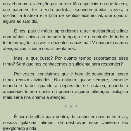
nos chamam a atenção por serem tão es
peciais no que fazem,
que parecem ter a vida perfeita, escondem
,
muitas vezes
,
a
solidão, a tristeza e a falta de sentido existencial, que conduz
alguns ao suicídio.
E nós, pais e mães, aprendemos a ser multitarefas; a lidar
com várias coisas ao mesmo tempo; a ter o controle de tudo; a
ter informação; a assistir duzentos canais na TV enquanto damos
atenção aos filhos e nos alimentamos.
Mas, a que custo? Por quanto tempo suportamos esse
ritmo? Será que nos conhecemos
o suficiente para responder?
Por vezes, concluímos que é hora de desacelerar nosso
ritmo, reduzir atividades. No entanto, quase sempre, somente
quando é tarde, quando a depressão se instalou, quando a
ansiedade tomou conta ou quando alguma alteração biológica
mais séria nos chama a atenção.
* * *
É hora de olhar para dentro, de conhecer nossas estrelas,
nossas galáxias íntimas, de desbravar esse Universo tão
inexplorado ainda.