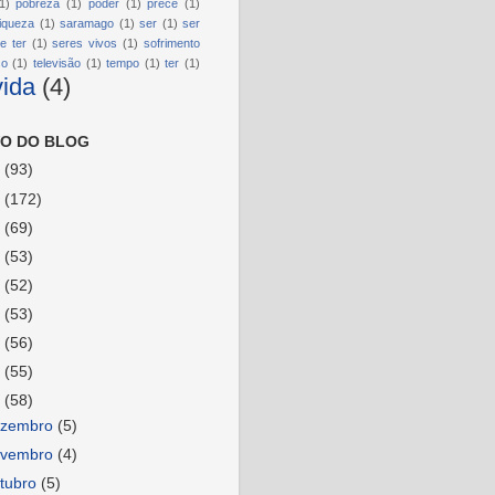
1)
pobreza
(1)
poder
(1)
prece
(1)
riqueza
(1)
saramago
(1)
ser
(1)
ser
e ter
(1)
seres vivos
(1)
sofrimento
so
(1)
televisão
(1)
tempo
(1)
ter
(1)
vida
(4)
O DO BLOG
6
(93)
5
(172)
4
(69)
3
(53)
2
(52)
1
(53)
0
(56)
9
(55)
8
(58)
ezembro
(5)
ovembro
(4)
tubro
(5)