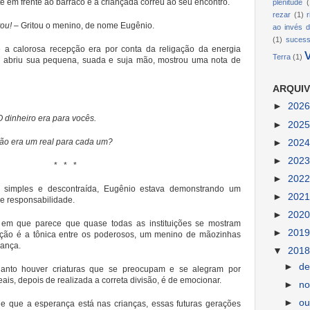
 em frente ao barraco e a criançada correu ao seu encontro.
plenitude
(
rezar
(1)
ou!
– Gritou o menino, de nome Eugênio.
ao invés d
(1)
suces
e a calorosa recepção era por conta da religação da energia
Terra
(1)
nho abriu sua pequena, suada e suja mão, mostrou uma nota de
ARQUIV
►
202
O dinheiro era para vocês.
►
202
ão era um real para cada um?
►
202
►
202
* * *
►
202
a simples e descontraída, Eugênio estava demonstrando um
►
202
e responsabilidade.
►
202
 em que parece que quase todas as instituições se mostram
►
201
ção é a tônica entre os poderosos, um menino de mãozinhas
rança.
▼
201
►
d
uanto houver criaturas que se preocupam e se alegram por
ais, depois de realizada a correta divisão, é de emocionar.
►
n
►
ou
de que a esperança está nas crianças, essas futuras gerações