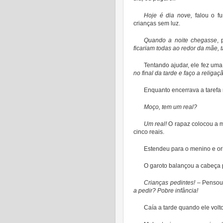
Hoje é dia nove,
falou o f
crianças sem luz.
Quando a noite chegasse
,
ficariam todas ao redor da mãe,
Tentando ajudar, ele fez uma
no final da tarde e faço a religaç
Enquanto encerrava a tarefa
Moço, tem um real?
Um real!
O rapaz colocou a m
cinco reais.
Estendeu para o menino e or
O garoto balançou a cabeça p
Crianças pedintes!
– Pensou
a pedir? Pobre infância!
Caía a tarde quando ele volt