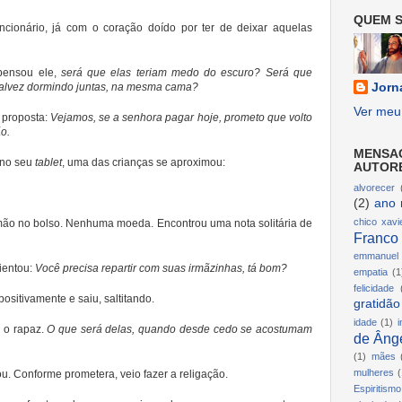
QUEM S
uncionário, já com o coração doído por ter de deixar aquelas
 pensou ele,
será que elas teriam medo do escuro? Será que
 talvez dormindo juntas, na mesma cama?
Jorn
Ver meu 
 proposta:
Vejamos, se a senhora pagar hoje, prometo que volto
ão.
MENSA
 no seu
tablet
, uma das crianças se aproximou:
AUTOR
alvorecer
(2)
ano 
chico xavi
ão no bolso. Nenhuma moeda. Encontrou uma nota solitária de
Franco
emmanuel
ientou:
Você precisa repartir com suas irmãzinhas, tá bom?
empatia
(1
felicidade
ositivamente e saiu, saltitando.
gratidão
idade
(1)
i
 o rapaz.
O que será delas, quando desde cedo se acostumam
de Ânge
(1)
mães
mulheres
(
ou. Conforme prometera, veio fazer a religação.
Espiritismo