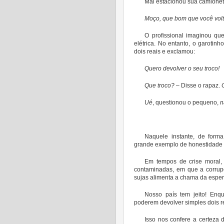
Mal estacionou sua camionete
Moço, que bom que você volt
O profissional imaginou qu
elétrica. No entanto, o garoti
dois reais e exclamou:
Quero devolver o seu troco!
Que troco?
– Disse o rapaz.
Ué
, questionou o pequeno,
n
Naquele instante, de form
grande exemplo de honestidade 
Em tempos de crise moral,
contaminadas, em que a corrup
sujas alimenta a chama da espe
Nosso país tem jeito! Enq
poderem devolver simples dois re
Isso nos confere a certeza 