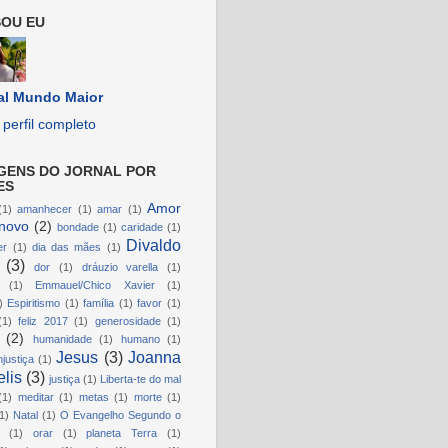
OU EU
al Mundo Maior
perfil completo
GENS DO JORNAL POR
ES
Amor
(1)
amanhecer
(1)
amar
(1)
novo
(2)
bondade
(1)
caridade
(1)
Divaldo
er
(1)
dia das mães
(1)
(3)
dor
(1)
dráuzio varella
(1)
(1)
Emmauel/Chico Xavier
(1)
)
Espiritismo
(1)
família
(1)
favor
(1)
(1)
feliz 2017
(1)
generosidade
(1)
(2)
humanidade
(1)
humano
(1)
Jesus
(3)
Joanna
njustiça
(1)
lis
(3)
justiça
(1)
Liberta-te do mal
(1)
meditar
(1)
metas
(1)
morte
(1)
1)
Natal
(1)
O Evangelho Segundo o
(1)
orar
(1)
planeta Terra
(1)