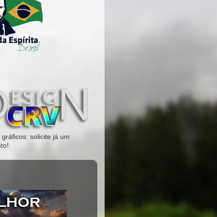
gráficos: solicite já um
to!