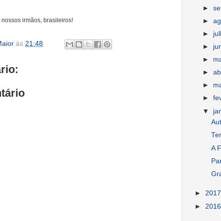
►
s
nossos irmãos, brasileiros!
►
ag
►
ju
aior
às
21:48
►
ju
►
m
rio:
►
ab
►
m
tário
►
fe
▼
ja
Au
Te
A F
Par
Gra
►
201
►
201