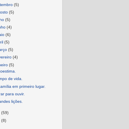
etembro
(5)
osto
(5)
lho
(5)
nho
(4)
aio
(6)
ril
(5)
arço
(5)
vereiro
(4)
neiro
(5)
toestima.
mpo de vida.
amília em primeiro lugar.
ar para ouvir.
ndes lições.
7
(59)
6
(8)