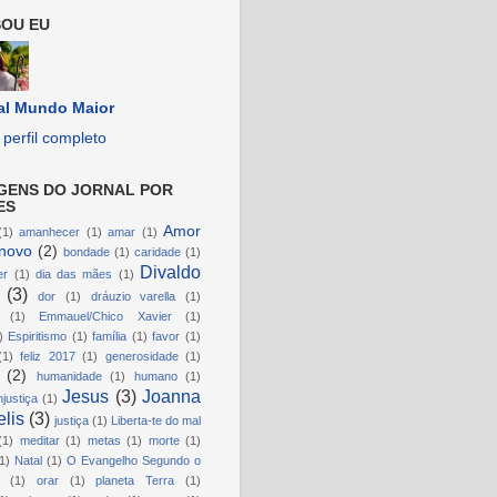
OU EU
al Mundo Maior
perfil completo
GENS DO JORNAL POR
ES
Amor
(1)
amanhecer
(1)
amar
(1)
novo
(2)
bondade
(1)
caridade
(1)
Divaldo
er
(1)
dia das mães
(1)
(3)
dor
(1)
dráuzio varella
(1)
(1)
Emmauel/Chico Xavier
(1)
)
Espiritismo
(1)
família
(1)
favor
(1)
(1)
feliz 2017
(1)
generosidade
(1)
(2)
humanidade
(1)
humano
(1)
Jesus
(3)
Joanna
njustiça
(1)
lis
(3)
justiça
(1)
Liberta-te do mal
(1)
meditar
(1)
metas
(1)
morte
(1)
1)
Natal
(1)
O Evangelho Segundo o
(1)
orar
(1)
planeta Terra
(1)