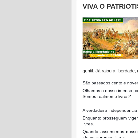
VIVA O PATRIOT
gentil. Já raiou a liberdade,
São passados cento e noven
Olhamos o nosso imenso paí
Somos realmente livres?
A verdadeira independência 
Enquanto prosseguem vigente
livres.
Quando assumirmos nosso p
ideais, seremos livres.