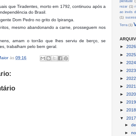
plenitude
(
tuais que Tiradentes, morto em 1792, continuou após a
rezar
(1)
Independência do Brasil.
ao invés d
(1)
suces
egente Dom Pedro no grito do Ipiranga.
Terra
(1)
íritos, mesmo abandonando a carne, prosseguem nos
ARQUIV
mens, amam o torrão que lhes serviu de berço, se
des, trabalham pelo bem geral.
►
202
►
202
aior
às
09:16
►
202
►
202
rio:
►
202
►
202
tário
►
202
►
201
►
201
▼
201
►
d
►
n