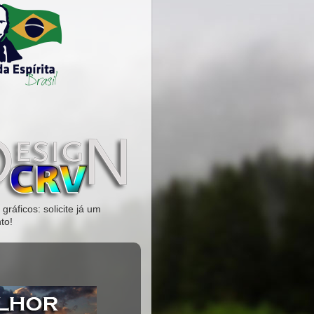
gráficos: solicite já um
to!