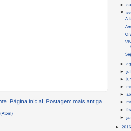
►
ou
▼
s
A l
Am
Or
VI
Se
►
ag
►
ju
►
ju
►
m
►
ab
nte
Página inicial
Postagem mais antiga
►
m
►
fe
 (Atom)
►
ja
►
201