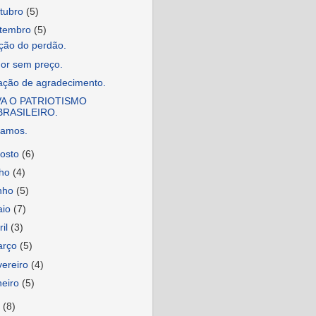
tubro
(5)
etembro
(5)
ição do perdão.
or sem preço.
ação de agradecimento.
VA O PATRIOTISMO
BRASILEIRO.
jamos.
osto
(6)
lho
(4)
nho
(5)
aio
(7)
ril
(3)
arço
(5)
vereiro
(4)
neiro
(5)
6
(8)