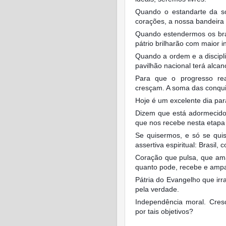
Quando o estandarte da so
corações, a nossa bandeira 
Quando estendermos os bra
pátrio brilharão com maior i
Quando a ordem e a discipl
pavilhão nacional terá alcan
Para que o progresso real
cresçam. A soma das conquis
Hoje é um excelente dia par
Dizem que está adormecido
que nos recebe nesta etapa 
Se quisermos, e só se qui
assertiva espiritual: Brasil
Coração que pulsa, que ama
quanto pode, recebe e ampar
Pátria do Evangelho que irr
pela verdade.
Independência moral. Cres
por tais objetivos?
* 