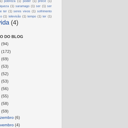
1)
pobreza
(1)
poder
(1)
prece
(1)
riqueza
(1)
saramago
(1)
ser
(1)
ser
e ter
(1)
seres vivos
(1)
sofrimento
so
(1)
televisão
(1)
tempo
(1)
ter
(1)
vida
(4)
O DO BLOG
6
(94)
5
(172)
4
(69)
3
(53)
2
(52)
1
(53)
0
(56)
9
(55)
8
(58)
7
(59)
ezembro
(6)
ovembro
(4)