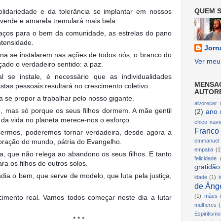
lidariedade e da tolerância se implantar em nossos
QUEM S
verde e amarela tremulará mais bela.
ços para o bem da comunidade, as estrelas do pano
ntensidade.
Jorn
ina se instalarem nas ações de todos nós, o branco do
Ver meu 
çado o verdadeiro sentido: a paz.
 se instale, é necessário que as individualidades
MENSA
tas pessoais resultará no crescimento coletivo.
AUTOR
a se propor a trabalhar pelo nosso gigante.
alvorecer
, mas só porque os seus filhos dormem. A mãe gentil
(2)
ano 
da vida no planeta merece-nos o esforço.
chico xavi
Franco
sermos, poderemos tornar verdadeira, desde agora a
, coração do mundo, pátria do Evangelho.
emmanuel
empatia
(1
, que não relega ao abandono os seus filhos. E tanto
felicidade
a os filhos de outros solos.
gratidão
adia o bem, que serve de modelo, que luta pela justiça,
idade
(1)
i
de Ânge
(1)
mães
cimento real. Vamos todos começar neste dia a lutar
mulheres
(
Espiritismo
* *