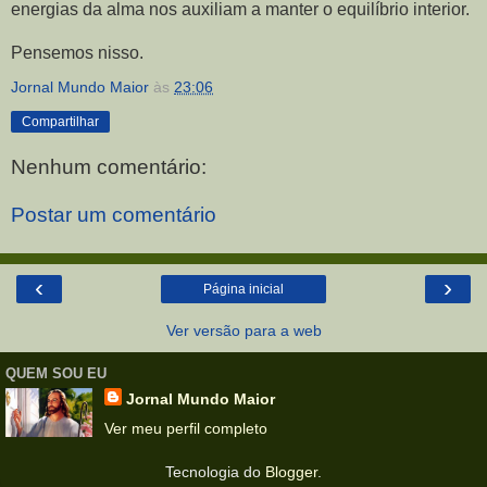
energias da alma nos auxiliam a manter o equilíbrio interior.
Pensemos nisso.
Jornal Mundo Maior
às
23:06
Compartilhar
Nenhum comentário:
Postar um comentário
‹
›
Página inicial
Ver versão para a web
QUEM SOU EU
Jornal Mundo Maior
Ver meu perfil completo
Tecnologia do
Blogger
.