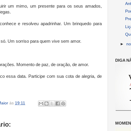
An
uirir um mimo, um presente para os seus amados,
Po
legas.
Pre
nhece e resolveu apadrinhar. Um brinquedo para
Li
Qu
só. Um sorriso para quem vive sem amor.
►
n
DIGA N
orações. Momento de paz, de oração, de amor.
o essa data. Participe com sua cota de alegria, de
aior
às
19:11
rio:
MOMENT