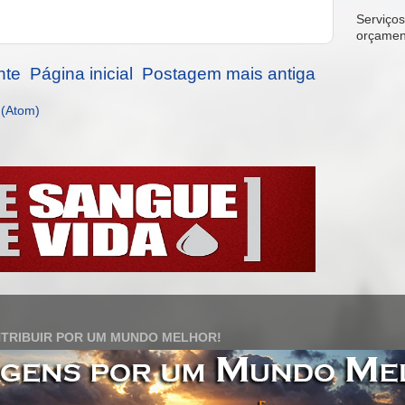
Serviços 
orçamen
nte
Página inicial
Postagem mais antiga
 (Atom)
TRIBUIR POR UM MUNDO MELHOR!