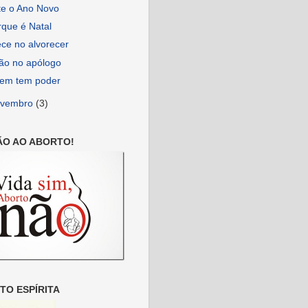
te o Ano Novo
rque é Natal
ce no alvorecer
ção no apólogo
em tem poder
ovembro
(3)
ÃO AO ABORTO!
O ESPÍRITA