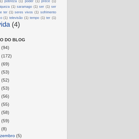
1)
pobreza
(1)
poder
(1)
prece
(1)
riqueza
(1)
saramago
(1)
ser
(1)
ser
e ter
(1)
seres vivos
(1)
sofrimento
so
(1)
televisão
(1)
tempo
(1)
ter
(1)
vida
(4)
O DO BLOG
6
(94)
5
(172)
4
(69)
3
(53)
2
(52)
1
(53)
0
(56)
9
(55)
8
(58)
7
(59)
6
(8)
ezembro
(5)