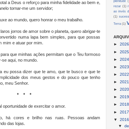
plenitude
(
otal a Deus o reforço para minha fidelidade ao bem e,
rezar
(1)
anelo tornar-me um servidor;
ao invés d
(1)
suces
rouxe ao mundo, quero honrar o meu trabalho.
Terra
(1)
laros jorros de amor sobre o planeta, quero abrigar-te
nvertido numa lapa bem simples, para que possas
ARQUIV
 mim e atuar por mim.
►
202
►
202
ro para que minhas ações permitam que o Teu formoso
►
202
r-se aqui, no mundo.
►
202
ma eu possa dizer que te amo, que te busco e que te
►
202
simplicidade dos meus gestos e do pouco que tenho
►
202
go, meu Senhor.
►
202
* * *
►
201
►
201
l oportunidade de exercitar o amor.
►
201
 há cores e brilho nas ruas. Pessoas andam
▼
201
ndo das lojas.
▼
d