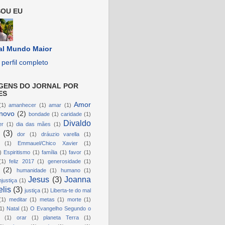
OU EU
al Mundo Maior
perfil completo
GENS DO JORNAL POR
ES
Amor
(1)
amanhecer
(1)
amar
(1)
novo
(2)
bondade
(1)
caridade
(1)
Divaldo
er
(1)
dia das mães
(1)
(3)
dor
(1)
dráuzio varella
(1)
(1)
Emmauel/Chico Xavier
(1)
)
Espiritismo
(1)
família
(1)
favor
(1)
(1)
feliz 2017
(1)
generosidade
(1)
(2)
humanidade
(1)
humano
(1)
Jesus
(3)
Joanna
njustiça
(1)
lis
(3)
justiça
(1)
Liberta-te do mal
(1)
meditar
(1)
metas
(1)
morte
(1)
1)
Natal
(1)
O Evangelho Segundo o
(1)
orar
(1)
planeta Terra
(1)