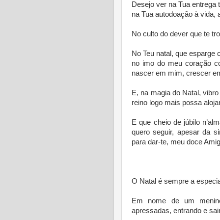
Desejo ver na Tua entrega t
na Tua autodoação à vida, 
No culto do dever que te t
No Teu natal, que esparge c
no imo do meu coração co
nascer em mim, crescer em
E, na magia do Natal, vib
reino logo mais possa aloja
E que cheio de júbilo n’al
quero seguir, apesar da 
para dar-te, meu doce Ami
O Natal é sempre a especia
Em nome de um menino,
apressadas, entrando e sai