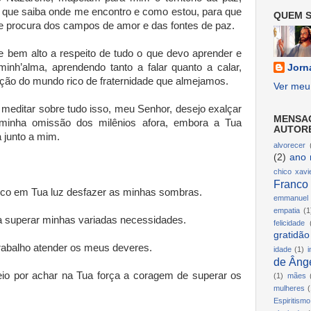
 que saiba onde me encontro e como estou, para que
QUEM S
e procura dos campos de amor e das fontes de paz.
e bem alto a respeito de tudo o que devo aprender e
minh’alma, aprendendo tanto a falar quanto a calar,
Jorn
ção do mundo rico de fraternidade que almejamos.
Ver meu 
meditar sobre tudo isso, meu Senhor, desejo exalçar
MENSA
minha omissão dos milênios afora, embora a Tua
AUTOR
 junto a mim.
alvorecer
(2)
ano 
chico xavi
Franco
usco em Tua luz desfazer as minhas sombras.
emmanuel
empatia
(1
a superar minhas variadas necessidades.
felicidade
gratidão
rabalho atender os meus deveres.
idade
(1)
i
de Ânge
eio por achar na Tua força a coragem de superar os
(1)
mães
mulheres
(
Espiritismo