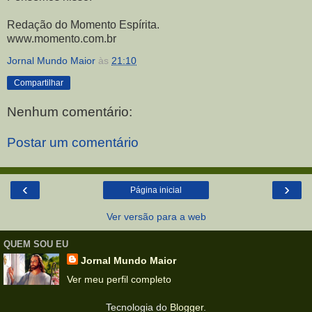
Redação do Momento Espírita.
www.momento.com.br
Jornal Mundo Maior
às
21:10
Compartilhar
Nenhum comentário:
Postar um comentário
‹
›
Página inicial
Ver versão para a web
QUEM SOU EU
Jornal Mundo Maior
Ver meu perfil completo
Tecnologia do
Blogger
.