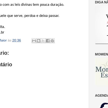
DIGA N
o com as leis divinas tem pouca duração.
ele que serve, perdoa e deixa passar.
ta.
.br
aior
às
20:36
rio:
MOMENT
tário
AGENDA