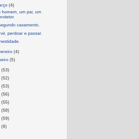
arço
(4)
 homem, um pai, um
protetor.
segundo casamento.
vir, perdoar e passar.
nestidade.
vereiro
(4)
neiro
(5)
3
(53)
2
(52)
1
(53)
0
(56)
9
(55)
8
(58)
7
(59)
6
(8)