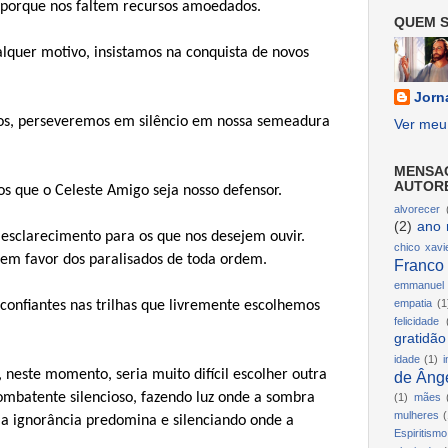
porque nos faltem recursos amoedados.
QUEM S
alquer motivo, insistamos na conquista de novos
Jorn
dos, perseveremos em silêncio em nossa semeadura
Ver meu 
MENSA
AUTOR
s que o Celeste Amigo seja nosso defensor.
alvorecer
(2)
ano 
esclarecimento para os que nos desejem ouvir.
chico xavi
em favor dos paralisados de toda ordem.
Franco
emmanuel
empatia
(1
onfiantes nas trilhas que livremente escolhemos
felicidade
gratidão
idade
(1)
i
 neste momento, seria muito difícil escolher outra
de Ânge
ombatente silencioso, fazendo luz onde a sombra
(1)
mães
mulheres
(
a ignorância predomina e silenciando onde a
Espiritismo