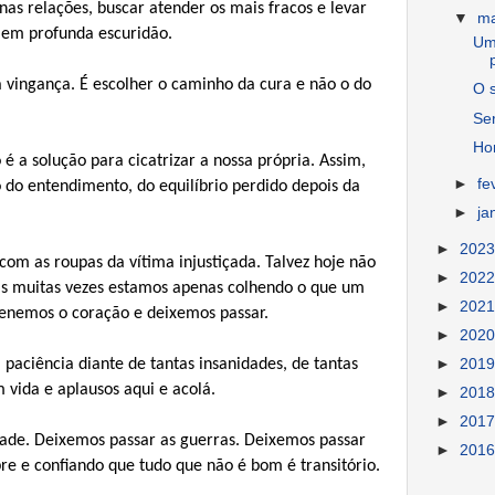
 nas relações, buscar atender os mais fracos e levar
▼
m
o em profunda escuridão.
Um
a vingança. É escolher o caminho da cura e não o do
O 
Ser
Ho
 é a solução para cicatrizar a nossa própria. Assim,
►
fe
 do entendimento, do equilíbrio perdido depois da
►
ja
►
202
om as roupas da vítima injustiçada. Talvez hoje não
►
202
s muitas vezes estamos apenas colhendo o que um
►
202
erenemos o coração e deixemos passar.
►
202
paciência diante de tantas insanidades, de tantas
►
201
 vida e aplausos aqui e acolá.
►
201
►
201
ade. Deixemos passar as guerras. Deixemos passar
►
201
re e confiando que tudo que não é bom é transitório.