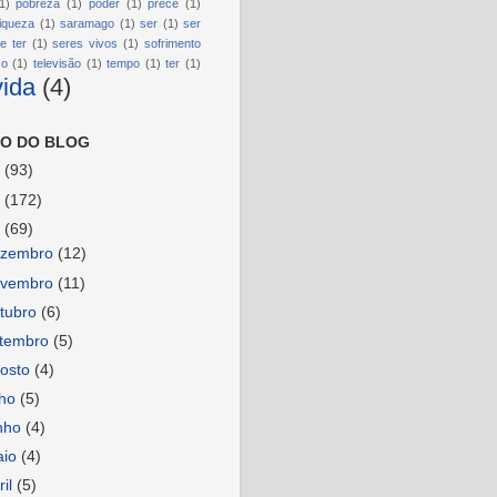
1)
pobreza
(1)
poder
(1)
prece
(1)
riqueza
(1)
saramago
(1)
ser
(1)
ser
e ter
(1)
seres vivos
(1)
sofrimento
so
(1)
televisão
(1)
tempo
(1)
ter
(1)
vida
(4)
O DO BLOG
6
(93)
5
(172)
4
(69)
ezembro
(12)
ovembro
(11)
tubro
(6)
etembro
(5)
osto
(4)
lho
(5)
nho
(4)
aio
(4)
ril
(5)