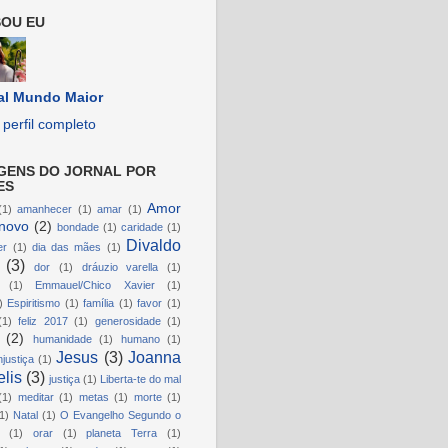
OU EU
al Mundo Maior
perfil completo
GENS DO JORNAL POR
ES
Amor
(1)
amanhecer
(1)
amar
(1)
novo
(2)
bondade
(1)
caridade
(1)
Divaldo
er
(1)
dia das mães
(1)
(3)
dor
(1)
dráuzio varella
(1)
(1)
Emmauel/Chico Xavier
(1)
)
Espiritismo
(1)
família
(1)
favor
(1)
(1)
feliz 2017
(1)
generosidade
(1)
(2)
humanidade
(1)
humano
(1)
Jesus
(3)
Joanna
njustiça
(1)
lis
(3)
justiça
(1)
Liberta-te do mal
(1)
meditar
(1)
metas
(1)
morte
(1)
1)
Natal
(1)
O Evangelho Segundo o
(1)
orar
(1)
planeta Terra
(1)