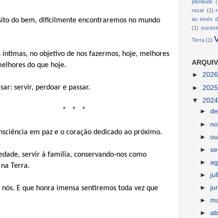
plenitude
(
rezar
(1)
ao invés d
ito do bem, dificilmente encontraremos no mundo
(1)
suces
Terra
(1)
íntimas, no objetivo de nos fazermos, hoje, melhores
ARQUIV
elhores do que hoje.
►
202
r: servir, perdoar e passar.
►
202
▼
202
* *
►
d
►
n
nsciência em paz e o coração dedicado ao próximo.
►
ou
►
s
iedade, servir à família, conservando-nos como
►
ag
 na Terra.
►
ju
►
ju
r nós. E que honra imensa sentiremos toda vez que
►
m
►
ab