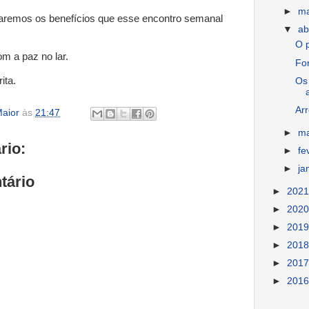
►
m
icaremos os benefícios que esse encontro semanal
▼
ab
O p
 a paz no lar.
For
rita.
Os
Ar
aior
às
21:47
►
m
rio:
►
fe
►
ja
tário
►
202
►
202
►
201
►
201
►
201
►
201