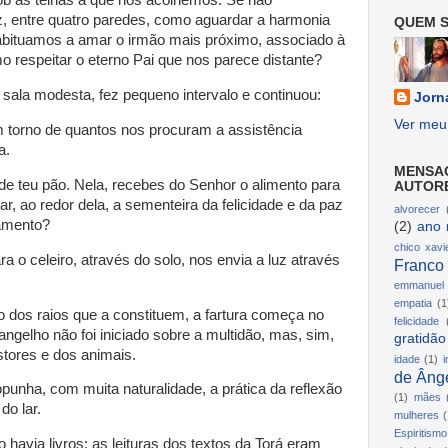
 as telhas a que nos acolhemos. Se não
, entre quatro paredes, como aguardar a harmonia
QUEM S
bituamos a amar o irmão mais próximo, associado à
o respeitar o eterno Pai que nos parece distante?
 sala modesta, fez pequeno intervalo e continuou:
Jorn
Ver meu 
 torno de quantos nos procuram a assistência
a.
MENSA
de teu pão. Nela, recebes do Senhor o alimento para
AUTOR
ar, ao redor dela, a sementeira da felicidade e da paz
alvorecer
amento?
(2)
ano 
chico xavi
ra o celeiro, através do solo, nos envia a luz através
Franco
emmanuel
empatia
(1
o dos raios que a constituem, a fartura começa no
felicidade
ngelho não foi iniciado sobre a multidão, mas, sim,
gratidão
stores e dos animais.
idade
(1)
i
de Ânge
punha, com muita naturalidade, a prática da reflexão
(1)
mães
do lar.
mulheres
(
Espiritismo
havia livros; as leituras dos textos da Torá eram