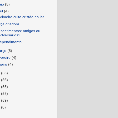
aio
(5)
ril
(4)
rimeiro culto cristão no lar.
ça criadora.
 sentimentos: amigos ou
adversários?
rependimento.
arço
(5)
vereiro
(4)
neiro
(4)
1
(53)
0
(56)
9
(55)
8
(58)
7
(59)
6
(8)