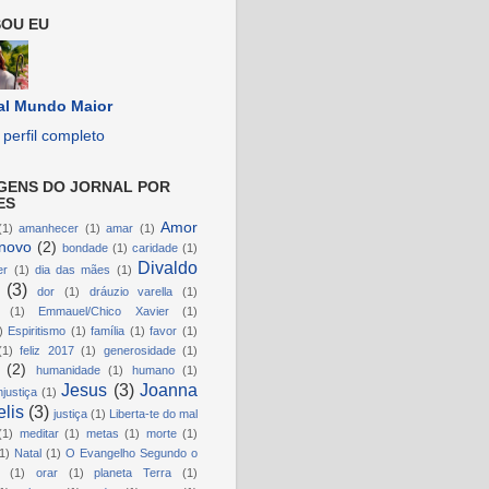
OU EU
al Mundo Maior
perfil completo
GENS DO JORNAL POR
ES
Amor
(1)
amanhecer
(1)
amar
(1)
novo
(2)
bondade
(1)
caridade
(1)
Divaldo
er
(1)
dia das mães
(1)
(3)
dor
(1)
dráuzio varella
(1)
(1)
Emmauel/Chico Xavier
(1)
)
Espiritismo
(1)
família
(1)
favor
(1)
(1)
feliz 2017
(1)
generosidade
(1)
(2)
humanidade
(1)
humano
(1)
Jesus
(3)
Joanna
njustiça
(1)
lis
(3)
justiça
(1)
Liberta-te do mal
(1)
meditar
(1)
metas
(1)
morte
(1)
1)
Natal
(1)
O Evangelho Segundo o
(1)
orar
(1)
planeta Terra
(1)