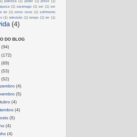
1)
pobreza
(1)
poder
(1)
prece
(1)
riqueza
(1)
saramago
(1)
ser
(1)
ser
e ter
(1)
seres vivos
(1)
sofrimento
so
(1)
televisão
(1)
tempo
(1)
ter
(1)
vida
(4)
O DO BLOG
6
(94)
5
(172)
4
(69)
3
(53)
2
(52)
ezembro
(4)
ovembro
(5)
tubro
(4)
etembro
(4)
osto
(5)
lho
(4)
nho
(4)