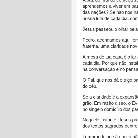
A paz do mundo começa sob
aprendemos a viver em paz
das nações? Se não nos ha
nossa luta de cada dia, com
Jesus passeou o olhar pela
Pedro, acendamos aqui, em
fraterna, uma claridade nov
A mesa de tua casa é o lar 
cada dia. Por que não instal
na conversação e no pens
O Pai, que nos dá o trigo pa
do céu.
Se a claridade é a expansã
grão. Em razão disso, o Eva
no singelo domicílio dos pa
Naquele instante, Jesus pro
dos textos sagrados dentro 
Lembrando que à época não 