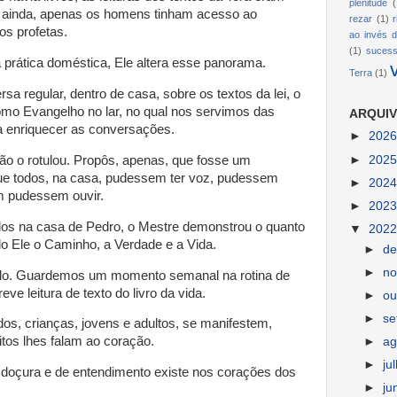
plenitude
(
e ainda, apenas os homens tinham acesso ao
rezar
(1)
os profetas.
ao invés d
(1)
suces
prática doméstica, Ele altera esse panorama.
Terra
(1)
 regular, dentro de casa, sobre os textos da lei, o
o Evangelho no lar, no qual nos servimos das
ARQUIV
ra enriquecer as conversações.
►
202
►
202
o o rotulou. Propôs, apenas, que fosse um
e todos, na casa, pudessem ter voz, pudessem
►
202
m pudessem ouvir.
►
202
dos na casa de Pedro, o Mestre demonstrou o quanto
▼
202
o Ele o Caminho, a Verdade e a Vida.
►
d
►
n
o. Guardemos um momento semanal na rotina de
eve leitura de texto do livro da vida.
►
ou
►
s
os, crianças, jovens e adultos, se manifestem,
tos lhes falam ao coração.
►
ag
►
ju
doçura e de entendimento existe nos corações dos
►
ju