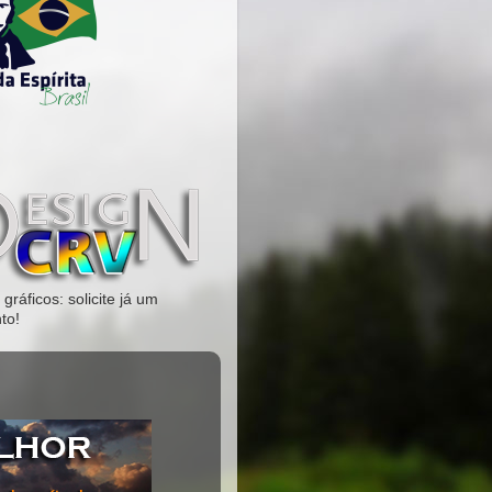
gráficos: solicite já um
to!