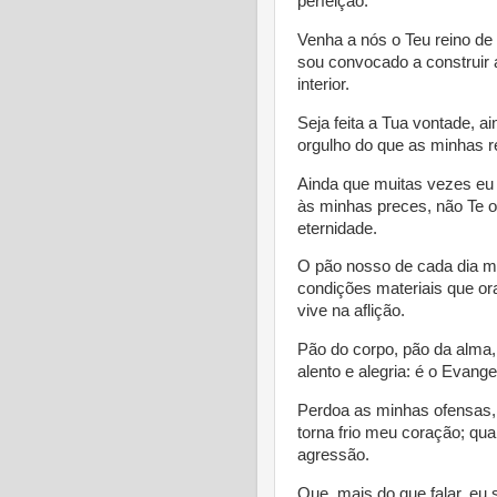
perfeição.
Venha a nós o Teu reino de 
sou convocado a construir 
interior.
Seja feita a Tua vontade, 
orgulho do que as minhas r
Ainda que muitas vezes eu
às minhas preces, não Te ou
eternidade.
O pão nosso de cada dia me
condições materiais que o
vive na aflição.
Pão do corpo, pão da alma,
alento e alegria: é o Evang
Perdoa as minhas ofensas,
torna frio meu coração; qua
agressão.
Que, mais do que falar, eu 