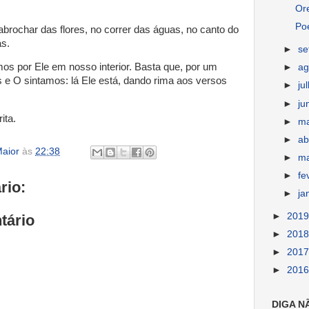
Or
Po
rochar das flores, no correr das águas, no canto do
as.
►
s
s por Ele em nosso interior. Basta que, por um
►
ag
s e O sintamos: lá Ele está, dando rima aos versos
►
ju
►
ju
ita.
►
m
►
ab
aior
às
22:38
►
m
►
fe
rio:
►
ja
►
201
tário
►
201
►
201
►
201
DIGA N