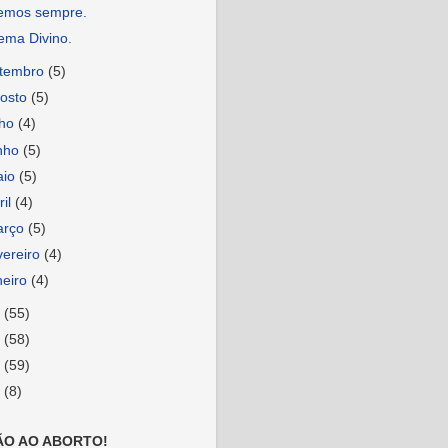
emos sempre.
ema Divino.
etembro
(5)
osto
(5)
lho
(4)
nho
(5)
aio
(5)
ril
(4)
arço
(5)
vereiro
(4)
neiro
(4)
9
(55)
8
(58)
7
(59)
6
(8)
ÃO AO ABORTO!