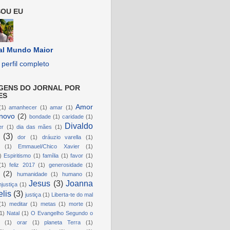
OU EU
al Mundo Maior
perfil completo
GENS DO JORNAL POR
ES
Amor
(1)
amanhecer
(1)
amar
(1)
novo
(2)
bondade
(1)
caridade
(1)
Divaldo
er
(1)
dia das mães
(1)
(3)
dor
(1)
dráuzio varella
(1)
(1)
Emmauel/Chico Xavier
(1)
)
Espiritismo
(1)
família
(1)
favor
(1)
(1)
feliz 2017
(1)
generosidade
(1)
(2)
humanidade
(1)
humano
(1)
Jesus
(3)
Joanna
njustiça
(1)
lis
(3)
justiça
(1)
Liberta-te do mal
(1)
meditar
(1)
metas
(1)
morte
(1)
1)
Natal
(1)
O Evangelho Segundo o
(1)
orar
(1)
planeta Terra
(1)