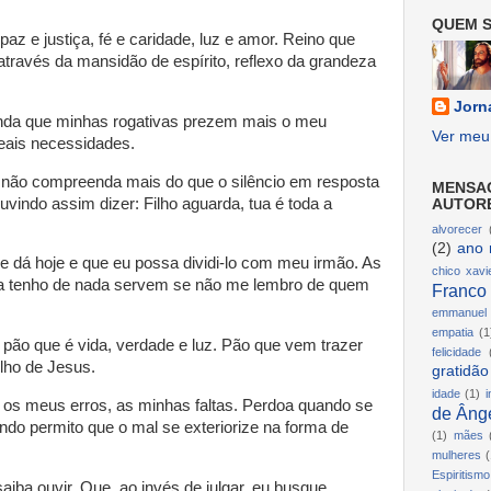
QUEM S
paz e justiça, fé e caridade, luz e amor. Reino que
através da mansidão de espírito, reflexo da grandeza
Jorn
ainda que minhas rogativas prezem mais o meu
Ver meu 
eais necessidades.
 não compreenda mais do que o silêncio em resposta
MENSA
vindo assim dizer: Filho aguarda, tua é toda a
AUTOR
alvorecer
(2)
ano 
 dá hoje e que eu possa dividi-lo com meu irmão. As
chico xavi
ra tenho de nada servem se não me lembro de quem
Franco
emmanuel
empatia
(1
 pão que é vida, verdade e luz. Pão que vem trazer
felicidade
elho de Jesus.
gratidão
idade
(1)
i
 os meus erros, as minhas faltas. Perdoa quando se
de Ânge
ndo permito que o mal se exteriorize na forma de
(1)
mães
mulheres
(
Espiritismo
saiba ouvir. Que, ao invés de julgar, eu busque