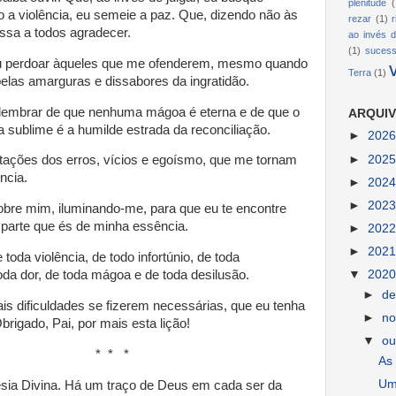
plenitude
(
o a violência, eu semeie a paz. Que, dizendo não às
rezar
(1)
ssa a todos agradecer.
ao invés d
(1)
suces
 perdoar àqueles que me ofenderem, mesmo quando
Terra
(1)
pelas amarguras e dissabores da ingratidão.
 lembrar de que nenhuma mágoa é eterna e de que o
ARQUIV
 sublime é a humilde estrada da reconciliação.
►
202
►
202
tações dos erros, vícios e egoísmo, que me tornam
ncia.
►
202
►
202
sobre mim, iluminando-me, para que eu te encontre
parte que és de minha essência.
►
202
►
202
 toda violência, de todo infortúnio, de toda
▼
202
oda dor, de toda mágoa e de toda desilusão.
►
d
is dificuldades se fizerem necessárias, que eu tenha
►
n
brigado, Pai, por mais esta lição!
▼
ou
* *
As
Um 
esia Divina. Há um traço de Deus em cada ser da