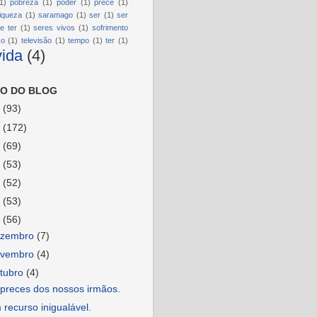
1)
pobreza
(1)
poder
(1)
prece
(1)
riqueza
(1)
saramago
(1)
ser
(1)
ser
e ter
(1)
seres vivos
(1)
sofrimento
so
(1)
televisão
(1)
tempo
(1)
ter
(1)
vida
(4)
O DO BLOG
6
(93)
5
(172)
4
(69)
3
(53)
2
(52)
1
(53)
0
(56)
ezembro
(7)
ovembro
(4)
tubro
(4)
 preces dos nossos irmãos.
recurso inigualável.