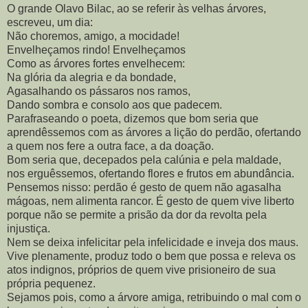
O grande Olavo Bilac, ao se referir às velhas árvores,
escreveu, um dia:
Não choremos, amigo, a mocidade!
Envelheçamos rindo! Envelheçamos
Como as árvores fortes envelhecem:
Na glória da alegria e da bondade,
Agasalhando os pássaros nos ramos,
Dando sombra e consolo aos que padecem.
Parafraseando o poeta, dizemos que bom seria que
aprendêssemos com as árvores a lição do perdão, ofertando
a quem nos fere a outra face, a da doação.
Bom seria que, decepados pela calúnia e pela maldade,
nos erguêssemos, ofertando flores e frutos em abundância.
Pensemos nisso: perdão é gesto de quem não agasalha
mágoas, nem alimenta rancor. É gesto de quem vive liberto
porque não se permite a prisão da dor da revolta pela
injustiça.
Nem se deixa infelicitar pela infelicidade e inveja dos maus.
Vive plenamente, produz todo o bem que possa e releva os
atos indignos, próprios de quem vive prisioneiro de sua
própria pequenez.
Sejamos pois, como a árvore amiga, retribuindo o mal com o