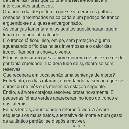
de varrer as flores que coloriam a relva e formavam
interessantes arabescos.
Quando o dia despertou, o que se via eram os galhos
cortados, amontoados na calçada e um pedaço de tronco
erguendo-se nu, quase envergonhado.
As crianças lamentaram, os adultos questionaram quem
teria executado tal maldade.
E o tronco lá ficou, liso, em pé, sem proteção alguma,
aguentando o frio das noites invernosas e o calor das
tardes. Também a chuva, o vento.
E todos pensaram que a árvore morreria de tristeza e de dor
por tanta crueldade. Ela dera tudo de si, doara-se sem
reservas.
Que recebera em troca senão uma sentença de morte?
Entretanto, os dias rolaram, emendando na semana que se
enroscou no mês e os meses na estação seguinte.
Então, a árvore corajosa resolveu brotar novamente. E
pequenas folhas verdes apareceram no topo do tronco e
nas laterais.
Folhas tenras, anunciando o retorno à vida. A árvore
esqueceu os maus tratos, a tentativa de morte e num gesto
de autêntico perdão, se dispôs a reviver.
* * *