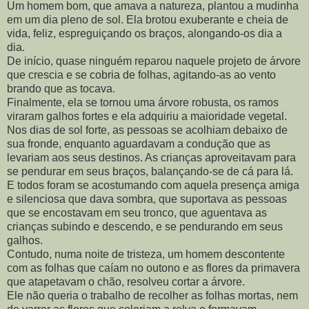
Um homem bom, que amava a natureza, plantou a mudinha
em um dia pleno de sol. Ela brotou exuberante e cheia de
vida, feliz, espreguiçando os braços, alongando-os dia a
dia.
De início, quase ninguém reparou naquele projeto de árvore
que crescia e se cobria de folhas, agitando-as ao vento
brando que as tocava.
Finalmente, ela se tornou uma árvore robusta, os ramos
viraram galhos fortes e ela adquiriu a maioridade vegetal.
Nos dias de sol forte, as pessoas se acolhiam debaixo de
sua fronde, enquanto aguardavam a condução que as
levariam aos seus destinos. As crianças aproveitavam para
se pendurar em seus braços, balançando-se de cá para lá.
E todos foram se acostumando com aquela presença amiga
e silenciosa que dava sombra, que suportava as pessoas
que se encostavam em seu tronco, que aguentava as
crianças subindo e descendo, e se pendurando em seus
galhos.
Contudo, numa noite de tristeza, um homem descontente
com as folhas que caíam no outono e as flores da primavera
que atapetavam o chão, resolveu cortar a árvore.
Ele não queria o trabalho de recolher as folhas mortas, nem